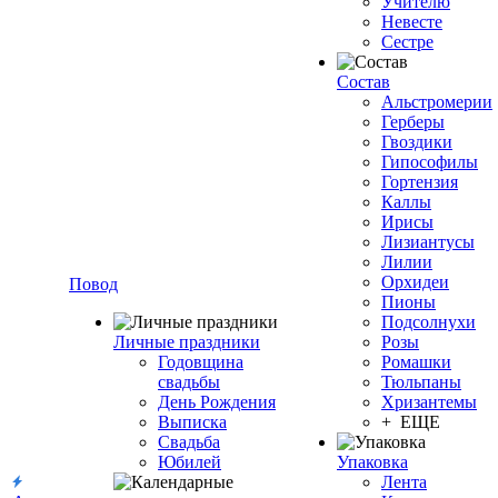
Учителю
Невесте
Сестре
Состав
Альстромерии
Герберы
Гвоздики
Гипософилы
Гортензия
Каллы
Ирисы
Лизиантусы
Лилии
Орхидеи
Повод
Пионы
Подсолнухи
Личные праздники
Розы
Годовщина
Ромашки
свадьбы
Тюльпаны
День Рождения
Хризантемы
Выписка
+ ЕЩЕ
Свадьба
Юбилей
Упаковка
Лента