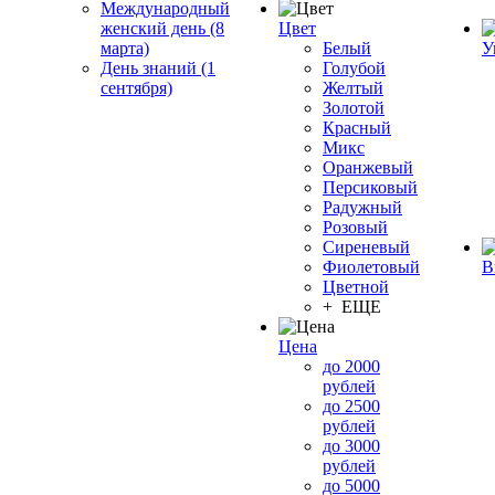
Международный
женский день (8
Цвет
марта)
Белый
У
День знаний (1
Голубой
сентября)
Желтый
Золотой
Красный
Микс
Оранжевый
Персиковый
Радужный
Розовый
Сиреневый
Фиолетовый
В
Цветной
+ ЕЩЕ
Цена
до 2000
рублей
до 2500
рублей
до 3000
рублей
до 5000