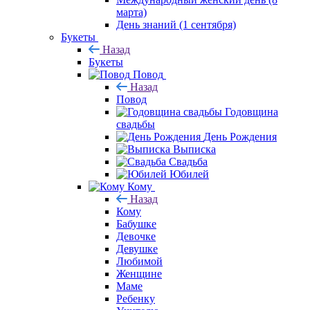
марта)
День знаний (1 сентября)
Букеты
Назад
Букеты
Повод
Назад
Повод
Годовщина
свадьбы
День Рождения
Выписка
Свадьба
Юбилей
Кому
Назад
Кому
Бабушке
Девочке
Девушке
Любимой
Женщине
Маме
Ребенку