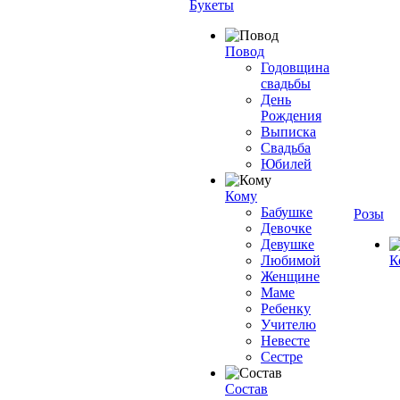
Букеты
Повод
Годовщина
свадьбы
День
Рождения
Выписка
Свадьба
Юбилей
Кому
Бабушке
Розы
Девочке
Девушке
Любимой
К
Женщине
Маме
Ребенку
Учителю
Невесте
Сестре
Состав