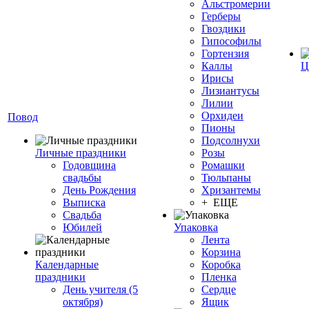
Альстромерии
Герберы
Гвоздики
Гипософилы
Гортензия
Каллы
Ц
Ирисы
Лизиантусы
Лилии
Орхидеи
Повод
Пионы
Подсолнухи
Личные праздники
Розы
Годовщина
Ромашки
свадьбы
Тюльпаны
День Рождения
Хризантемы
Выписка
+ ЕЩЕ
Свадьба
Юбилей
Упаковка
Лента
Корзина
Календарные
Коробка
праздники
Пленка
День учителя (5
Сердце
октября)
Ящик