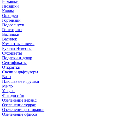
Ромашки
Гвоздики
Каллы
Орхидеи
Гортензии
Подсолнухи
Гипсофила
Васильки
Василек
Комнатные цветы
Букеты Невесты
Сухоцветы
Подарки и декор
Сертификаты
Открытки
Свечи и диффузоры
Вазы
Плюшевые игрушки
Мыло
Услуги
Фитодизайн
Озеленение веранд
Озеленение террас
Озеленение ресторанов
Озеленение офисов