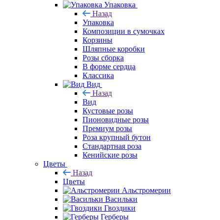
Упаковка
Назад
Упаковка
Композиции в сумочках
Корзины
Шляпные коробки
Розы сборка
В форме сердца
Классика
Вид
Назад
Вид
Кустовые розы
Пионовидные розы
Премиум розы
Роза крупный бутон
Стандартная роза
Кенийские розы
Цветы
Назад
Цветы
Альстромерии
Васильки
Гвоздики
Герберы