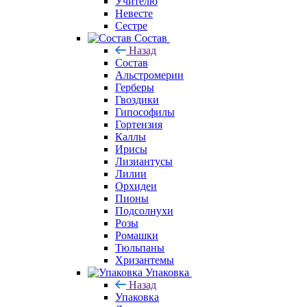
Учителю
Невесте
Сестре
Состав
Назад
Состав
Альстромерии
Герберы
Гвоздики
Гипософилы
Гортензия
Каллы
Ирисы
Лизиантусы
Лилии
Орхидеи
Пионы
Подсолнухи
Розы
Ромашки
Тюльпаны
Хризантемы
Упаковка
Назад
Упаковка