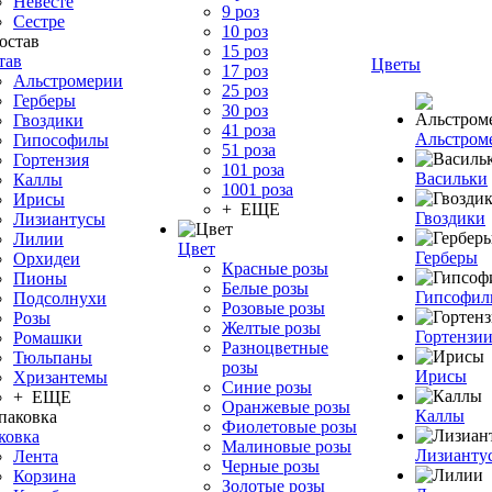
Невесте
9 роз
Сестре
10 роз
15 роз
тав
Цветы
17 роз
Альстромерии
25 роз
Герберы
30 роз
Гвоздики
41 роза
Альстром
Гипософилы
51 роза
Гортензия
101 роза
Васильки
Каллы
1001 роза
Ирисы
+ ЕЩЕ
Гвоздики
Лизиантусы
Лилии
Цвет
Герберы
Орхидеи
Красные розы
Пионы
Белые розы
Гипсофи
Подсолнухи
Розовые розы
Розы
Желтые розы
Гортензи
Ромашки
Разноцветные
Тюльпаны
розы
Ирисы
Хризантемы
Синие розы
+ ЕЩЕ
Оранжевые розы
Каллы
Фиолетовые розы
ковка
Малиновые розы
Лизианту
Лента
Черные розы
Корзина
Золотые розы