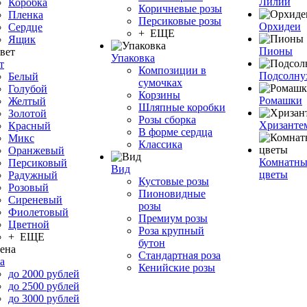
Лилии
Коробка
Коричневые розы
Пленка
Персиковые розы
Орхидеи
Сердце
+ ЕЩЕ
Ящик
Пионы
Упаковка
т
Композиции в
Подсолну
Белый
сумочках
Голубой
Корзины
Ромашки
Желтый
Шляпные коробки
Золотой
Розы сборка
Хризанте
Красный
В форме сердца
Микс
Классика
Оранжевый
Комнатны
Персиковый
Вид
цветы
Радужный
Кустовые розы
Розовый
Пионовидные
Сиреневый
розы
Фиолетовый
Премиум розы
Цветной
Роза крупный
+ ЕЩЕ
бутон
Стандартная роза
а
Кенийские розы
до 2000 рублей
до 2500 рублей
до 3000 рублей