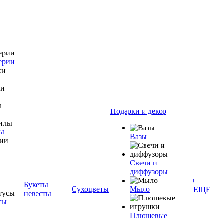
ерии
Подарки и декор
лы
Вазы
и
Свечи и
диффузоры
+
Букеты
Сухоцветы
Мыло
ЕЩЕ
невесты
сы
Плюшевые