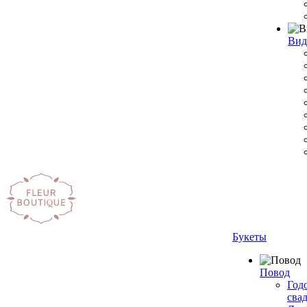
Вид
Букеты
Повод
Год
сва