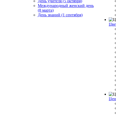
День учителя (5 октября)
Международный женский день
(8 марта)
День знаний (1 сентября)
Цве
Цен