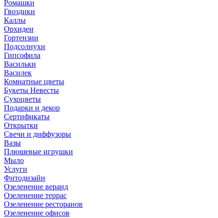
Ромашки
Гвоздики
Каллы
Орхидеи
Гортензии
Подсолнухи
Гипсофила
Васильки
Василек
Комнатные цветы
Букеты Невесты
Сухоцветы
Подарки и декор
Сертификаты
Открытки
Свечи и диффузоры
Вазы
Плюшевые игрушки
Мыло
Услуги
Фитодизайн
Озеленение веранд
Озеленение террас
Озеленение ресторанов
Озеленение офисов