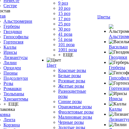
Невесте
9 роз
Сестре
10 роз
15 роз
тав
Цветы
17 роз
Альстромерии
25 роз
Герберы
30 роз
Гвоздики
41 роза
Альстром
Гипософилы
51 роза
Гортензия
101 роза
Васильки
Каллы
1001 роза
Ирисы
+ ЕЩЕ
Гвоздики
Лизиантусы
Лилии
Цвет
Герберы
Орхидеи
Красные розы
Пионы
Белые розы
Гипсофи
Подсолнухи
Розовые розы
Розы
Желтые розы
Гортензи
Ромашки
Разноцветные
Тюльпаны
розы
Ирисы
Хризантемы
Синие розы
+ ЕЩЕ
Оранжевые розы
Каллы
Фиолетовые розы
ковка
Малиновые розы
Лизианту
Лента
Черные розы
Корзина
Золотые розы