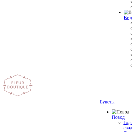
Вид
Букеты
Повод
Год
сва