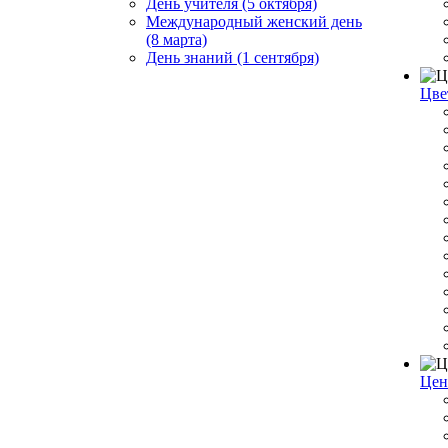
День учителя (5 октября)
Международный женский день
(8 марта)
День знаний (1 сентября)
Цве
Цен