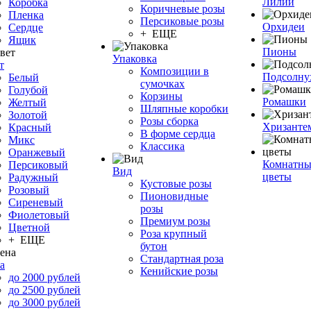
Лилии
Коробка
Коричневые розы
Пленка
Персиковые розы
Орхидеи
Сердце
+ ЕЩЕ
Ящик
Пионы
Упаковка
т
Композиции в
Подсолну
Белый
сумочках
Голубой
Корзины
Ромашки
Желтый
Шляпные коробки
Золотой
Розы сборка
Хризанте
Красный
В форме сердца
Микс
Классика
Оранжевый
Комнатны
Персиковый
Вид
цветы
Радужный
Кустовые розы
Розовый
Пионовидные
Сиреневый
розы
Фиолетовый
Премиум розы
Цветной
Роза крупный
+ ЕЩЕ
бутон
Стандартная роза
а
Кенийские розы
до 2000 рублей
до 2500 рублей
до 3000 рублей