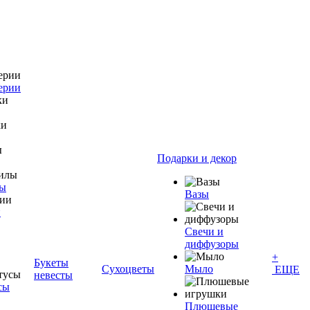
ерии
Подарки и декор
лы
Вазы
и
Свечи и
диффузоры
+
Букеты
Сухоцветы
Мыло
ЕЩЕ
невесты
сы
Плюшевые