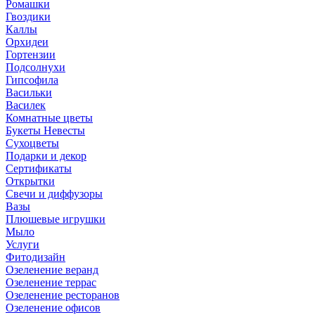
Ромашки
Гвоздики
Каллы
Орхидеи
Гортензии
Подсолнухи
Гипсофила
Васильки
Василек
Комнатные цветы
Букеты Невесты
Сухоцветы
Подарки и декор
Сертификаты
Открытки
Свечи и диффузоры
Вазы
Плюшевые игрушки
Мыло
Услуги
Фитодизайн
Озеленение веранд
Озеленение террас
Озеленение ресторанов
Озеленение офисов