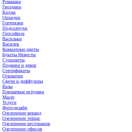
Ромашки
Гвоздики
Каллы
Орхидеи
Гортензии
Подсолнухи
Гипсофила
Васильки
Василек
Комнатные цветы
Букеты Невесты
Сухоцветы
Подарки и декор
Сертификаты
Открытки
Свечи и диффузоры
Вазы
Плюшевые игрушки
Мыло
Услуги
Фитодизайн
Озеленение веранд
Озеленение террас
Озеленение ресторанов
Озеленение офисов