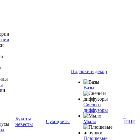
ерии
Подарки и декор
лы
Вазы
и
Свечи и
диффузоры
+
Букеты
Сухоцветы
Мыло
ЕЩЕ
невесты
сы
Плюшевые