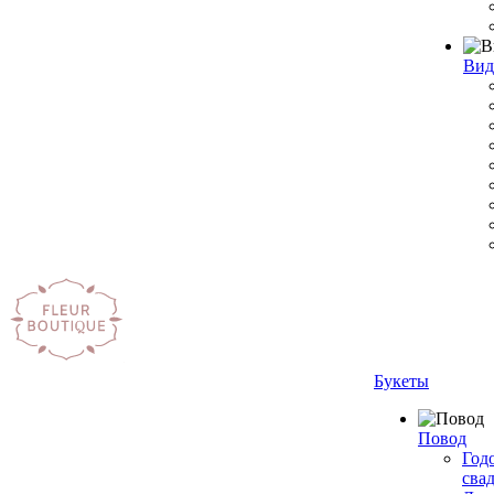
Вид
Букеты
Повод
Год
сва