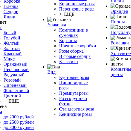
Лилии
Коробка
Коричневые розы
Пленка
Персиковые розы
Орхидеи
Сердце
+ ЕЩЕ
Ящик
Пионы
Упаковка
т
Композиции в
Подсолну
Белый
сумочках
Голубой
Корзины
Ромашки
Желтый
Шляпные коробки
Золотой
Розы сборка
Хризанте
Красный
В форме сердца
Микс
Классика
Оранжевый
Комнатны
Персиковый
Вид
цветы
Радужный
Кустовые розы
Розовый
Пионовидные
Сиреневый
розы
Фиолетовый
Премиум розы
Цветной
Роза крупный
+ ЕЩЕ
бутон
Стандартная роза
а
Кенийские розы
до 2000 рублей
до 2500 рублей
до 3000 рублей