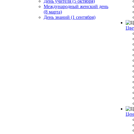
День учителя (5 октября)
Международный женский день
(8 марта)
День знаний (1 сентября)
Цве
Цен