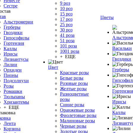
Невесте
9 роз
Сестре
10 роз
15 роз
тав
Цветы
17 роз
Альстромерии
25 роз
Герберы
30 роз
Гвоздики
41 роза
Альстром
Гипософилы
51 роза
Гортензия
101 роза
Васильки
Каллы
1001 роза
Ирисы
+ ЕЩЕ
Гвоздики
Лизиантусы
Лилии
Цвет
Герберы
Орхидеи
Красные розы
Пионы
Белые розы
Гипсофи
Подсолнухи
Розовые розы
Розы
Желтые розы
Гортензи
Ромашки
Разноцветные
Тюльпаны
розы
Ирисы
Хризантемы
Синие розы
+ ЕЩЕ
Оранжевые розы
Каллы
Фиолетовые розы
ковка
Малиновые розы
Лизианту
Лента
Черные розы
Корзина
Золотые розы