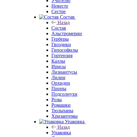
Учителю
Невесте
Сестре
Состав
Назад
Состав
Альстромерии
Герберы
Гвоздики
Гипософилы
Гортензия
Каллы
Ирисы
Лизиантусы
Лилии
Орхидеи
Пионы
Подсолнухи
Розы
Ромашки
Тюльпаны
Хризантемы
Упаковка
Назад
Упаковка