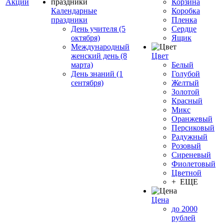
Акции
Корзина
Календарные
Коробка
праздники
Пленка
День учителя (5
Сердце
октября)
Ящик
Международный
женский день (8
Цвет
марта)
Белый
День знаний (1
Голубой
сентября)
Желтый
Золотой
Красный
Микс
Оранжевый
Персиковый
Радужный
Розовый
Сиреневый
Фиолетовый
Цветной
+ ЕЩЕ
Цена
до 2000
рублей