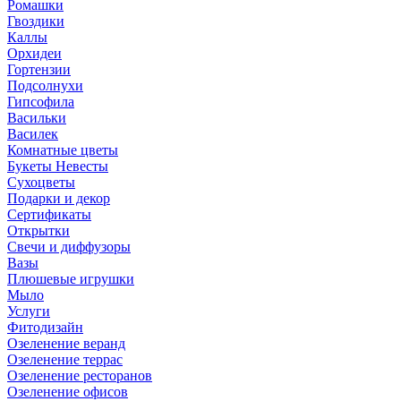
Ромашки
Гвоздики
Каллы
Орхидеи
Гортензии
Подсолнухи
Гипсофила
Васильки
Василек
Комнатные цветы
Букеты Невесты
Сухоцветы
Подарки и декор
Сертификаты
Открытки
Свечи и диффузоры
Вазы
Плюшевые игрушки
Мыло
Услуги
Фитодизайн
Озеленение веранд
Озеленение террас
Озеленение ресторанов
Озеленение офисов