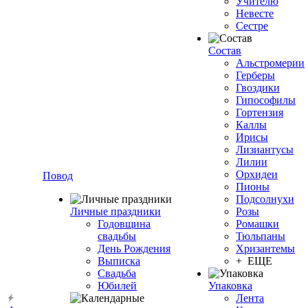
Учителю
Невесте
Сестре
Состав
Альстромерии
Герберы
Гвоздики
Гипософилы
Гортензия
Каллы
Ирисы
Лизиантусы
Лилии
Орхидеи
Повод
Пионы
Подсолнухи
Личные праздники
Розы
Годовщина
Ромашки
свадьбы
Тюльпаны
День Рождения
Хризантемы
Выписка
+ ЕЩЕ
Свадьба
Юбилей
Упаковка
Лента