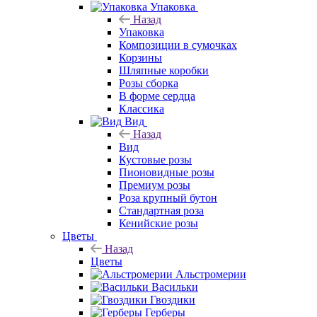
Упаковка
Назад
Упаковка
Композиции в сумочках
Корзины
Шляпные коробки
Розы сборка
В форме сердца
Классика
Вид
Назад
Вид
Кустовые розы
Пионовидные розы
Премиум розы
Роза крупный бутон
Стандартная роза
Кенийские розы
Цветы
Назад
Цветы
Альстромерии
Васильки
Гвоздики
Герберы