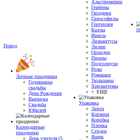
Альстромерии
Герберы
Гвоздики
Гипософилы
Гортензия
Каллы
Ц
Ирисы
Лизиантусы
Повод
Лилии
Орхидеи
Пионы
Подсолнухи
Розы
Ромашки
Личные праздники
Тюльпаны
Годовщина
Хризантемы
свадьбы
+ ЕЩЕ
День Рождения
Выписка
Упаковка
Свадьба
Лента
Юбилей
Корзина
Коробка
Пленка
Календарные
Сердце
праздники
Ящик
День учителя (5