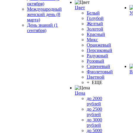
октября)
Цвет
Международный
Белый
У
женский день (8
Голубой
марта)
Желтый
День знаний (1
Золотой
сентября)
Красный
Микс
Оранжевый
Персиковый
Радужный
Розовый
Сиреневый
Фиолетовый
В
Цветной
+ ЕЩЕ
Цена
до 2000
рублей
до 2500
рублей
до 3000
рублей
до 5000