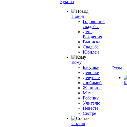
Букеты
Повод
Годовщина
свадьбы
День
Рождения
Выписка
Свадьба
Юбилей
Кому
Бабушке
Розы
Девочке
Девушке
Любимой
К
Женщине
Маме
Ребенку
Учителю
Невесте
Сестре
Состав