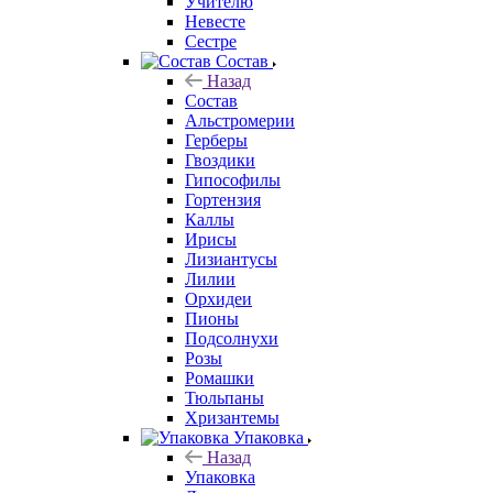
Учителю
Невесте
Сестре
Состав
Назад
Состав
Альстромерии
Герберы
Гвоздики
Гипософилы
Гортензия
Каллы
Ирисы
Лизиантусы
Лилии
Орхидеи
Пионы
Подсолнухи
Розы
Ромашки
Тюльпаны
Хризантемы
Упаковка
Назад
Упаковка