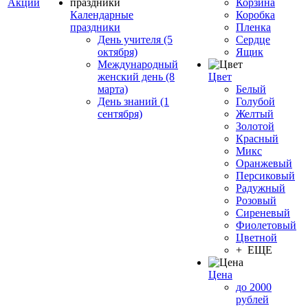
Акции
Корзина
Календарные
Коробка
праздники
Пленка
День учителя (5
Сердце
октября)
Ящик
Международный
женский день (8
Цвет
марта)
Белый
День знаний (1
Голубой
сентября)
Желтый
Золотой
Красный
Микс
Оранжевый
Персиковый
Радужный
Розовый
Сиреневый
Фиолетовый
Цветной
+ ЕЩЕ
Цена
до 2000
рублей