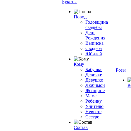
Букеты
Повод
Годовщина
свадьбы
День
Рождения
Выписка
Свадьба
Юбилей
Кому
Бабушке
Розы
Девочке
Девушке
Любимой
К
Женщине
Маме
Ребенку
Учителю
Невесте
Сестре
Состав