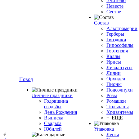
Учителю
Невесте
Сестре
Состав
Альстромерии
Герберы
Гвоздики
Гипософилы
Гортензия
Каллы
Ирисы
Лизиантусы
Лилии
Орхидеи
Повод
Пионы
Подсолнухи
Личные праздники
Розы
Годовщина
Ромашки
свадьбы
Тюльпаны
День Рождения
Хризантемы
Выписка
+ ЕЩЕ
Свадьба
Юбилей
Упаковка
Лента