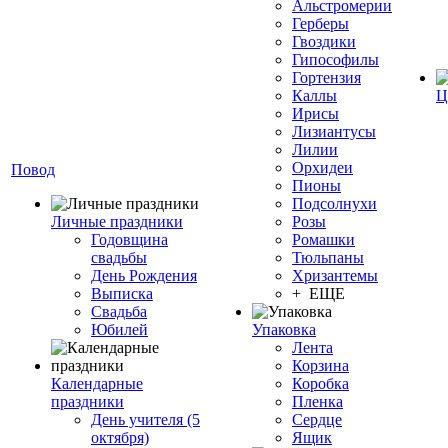
Альстромерии
Герберы
Гвоздики
Гипософилы
Гортензия
Каллы
Ц
Ирисы
Лизиантусы
Лилии
Орхидеи
Повод
Пионы
Подсолнухи
Личные праздники
Розы
Годовщина
Ромашки
свадьбы
Тюльпаны
День Рождения
Хризантемы
Выписка
+ ЕЩЕ
Свадьба
Юбилей
Упаковка
Лента
Корзина
Календарные
Коробка
праздники
Пленка
День учителя (5
Сердце
октября)
Ящик