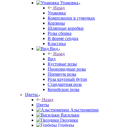
Упаковка
Назад
Упаковка
Композиции в сумочках
Корзины
Шляпные коробки
Розы сборка
В форме сердца
Классика
Вид
Назад
Вид
Кустовые розы
Пионовидные розы
Премиум розы
Роза крупный бутон
Стандартная роза
Кенийские розы
Цветы
Назад
Цветы
Альстромерии
Васильки
Гвоздики
Герберы