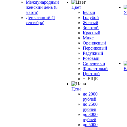
Международный
женский день (8
Цвет
марта)
Белый
У
День знаний (1
Голубой
сентября)
Желтый
Золотой
Красный
Микс
Оранжевый
Персиковый
Радужный
Розовый
Сиреневый
Фиолетовый
В
Цветной
+ ЕЩЕ
Цена
до 2000
рублей
до 2500
рублей
до 3000
рублей
до 5000