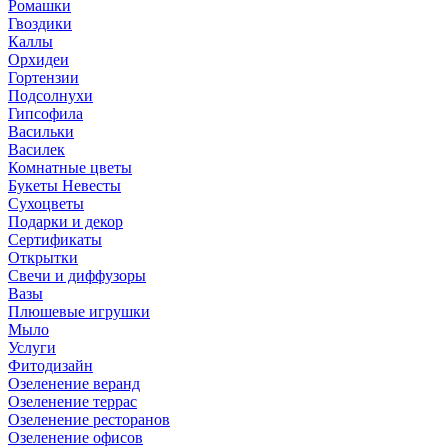
Ромашки
Гвоздики
Каллы
Орхидеи
Гортензии
Подсолнухи
Гипсофила
Васильки
Василек
Комнатные цветы
Букеты Невесты
Сухоцветы
Подарки и декор
Сертификаты
Открытки
Свечи и диффузоры
Вазы
Плюшевые игрушки
Мыло
Услуги
Фитодизайн
Озеленение веранд
Озеленение террас
Озеленение ресторанов
Озеленение офисов