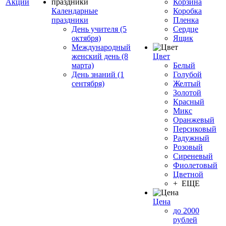
Акции
Корзина
Календарные
Коробка
праздники
Пленка
День учителя (5
Сердце
октября)
Ящик
Международный
женский день (8
Цвет
марта)
Белый
День знаний (1
Голубой
сентября)
Желтый
Золотой
Красный
Микс
Оранжевый
Персиковый
Радужный
Розовый
Сиреневый
Фиолетовый
Цветной
+ ЕЩЕ
Цена
до 2000
рублей