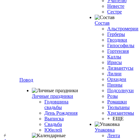
Учителю
Невесте
Сестре
Состав
Альстромерии
Герберы
Гвоздики
Гипософилы
Гортензия
Каллы
Ирисы
Лизиантусы
Лилии
Орхидеи
Повод
Пионы
Подсолнухи
Личные праздники
Розы
Годовщина
Ромашки
свадьбы
Тюльпаны
День Рождения
Хризантемы
Выписка
+ ЕЩЕ
Свадьба
Юбилей
Упаковка
Лента