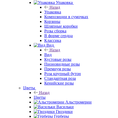
Упаковка
Назад
Упаковка
Композиции в сумочках
Корзины
Шляпные коробки
Розы сборка
В форме сердца
Классика
Вид
Назад
Вид
Кустовые розы
Пионовидные розы
Премиум розы
Роза крупный бутон
Стандартная роза
Кенийские розы
Цветы
Назад
Цветы
Альстромерии
Васильки
Гвоздики
Герберы