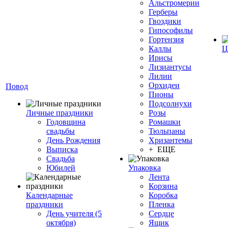
Альстромерии
Герберы
Гвоздики
Гипософилы
Гортензия
Каллы
Ц
Ирисы
Лизиантусы
Лилии
Орхидеи
Повод
Пионы
Подсолнухи
Личные праздники
Розы
Годовщина
Ромашки
свадьбы
Тюльпаны
День Рождения
Хризантемы
Выписка
+ ЕЩЕ
Свадьба
Юбилей
Упаковка
Лента
Корзина
Календарные
Коробка
праздники
Пленка
День учителя (5
Сердце
октября)
Ящик