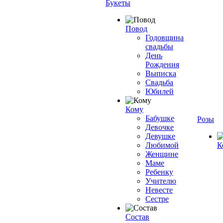
Букеты
Повод
Годовщина
свадьбы
День
Рождения
Выписка
Свадьба
Юбилей
Кому
Бабушке
Розы
Девочке
Девушке
Любимой
К
Женщине
Маме
Ребенку
Учителю
Невесте
Сестре
Состав