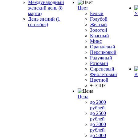
Международный
женский день (8
Цвет
марта)
Белый
У
День знаний (1
Голубой
сентября)
Желтый
Золотой
Красный
Микс
Оранжевый
Персиковый
Радужный
Розовый
Сиреневый
Фиолетовый
В
Цветной
+ ЕЩЕ
Цена
до 2000
рублей
до 2500
рублей
до 3000
рублей
до 5000