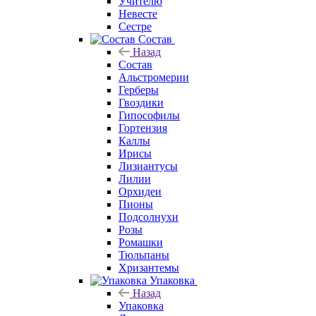
Учителю
Невесте
Сестре
Состав
Назад
Состав
Альстромерии
Герберы
Гвоздики
Гипософилы
Гортензия
Каллы
Ирисы
Лизиантусы
Лилии
Орхидеи
Пионы
Подсолнухи
Розы
Ромашки
Тюльпаны
Хризантемы
Упаковка
Назад
Упаковка