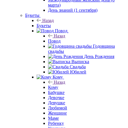
марта)
День знаний (1 сентября)
Букеты
Назад
Букеты
Повод
Назад
Повод
Годовщина
свадьбы
День Рождения
Выписка
Свадьба
Юбилей
Кому
Назад
Кому
Бабушке
Девочке
Девушке
Любимой
Женщине
Маме
Ребенку