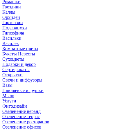
Ромашки
Гвоздики
Каллы
Орхидеи
Гортензии
Подсолнухи
Гипсофила
Васильки
Василек
Комнатные цветы
Букеты Невесты
Сухоцветы
Подарки и декор
Сертификаты
Открытки
Свечи и диффузоры
Вазы
Плюшевые игрушки
Мыло
Услуги
Фитодизайн
Озеленение веранд
Озеленение террас
Озеленение ресторанов
Озеленение офисов