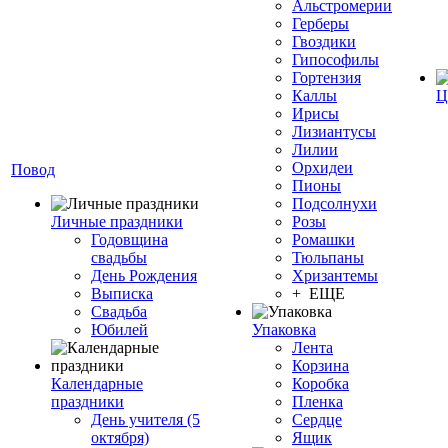
Альстромерии
Герберы
Гвоздики
Гипософилы
Гортензия
Каллы
Ц
Ирисы
Лизиантусы
Лилии
Орхидеи
Повод
Пионы
Подсолнухи
Личные праздники
Розы
Годовщина
Ромашки
свадьбы
Тюльпаны
День Рождения
Хризантемы
Выписка
+ ЕЩЕ
Свадьба
Юбилей
Упаковка
Лента
Корзина
Календарные
Коробка
праздники
Пленка
День учителя (5
Сердце
октября)
Ящик