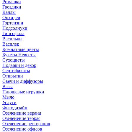
Ромашки
Гвоздики
Каллы
Орхидеи
Гортензии
Подсолнухи
Гипсофила
Васильки
Василек
Комнатные цветы
Букеты Невесты
Сухоцветы
Подарки и декор
Сертификаты
Открытки
Свечи и диффузоры
Вазы
Плюшевые игрушки
Мыло
Услуги
Фитодизайн
Озеленение веранд
Озеленение террас
Озеленение ресторанов
Озеленение офисов