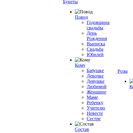
Букеты
Повод
Годовщина
свадьбы
День
Рождения
Выписка
Свадьба
Юбилей
Кому
Бабушке
Розы
Девочке
Девушке
Любимой
К
Женщине
Маме
Ребенку
Учителю
Невесте
Сестре
Состав