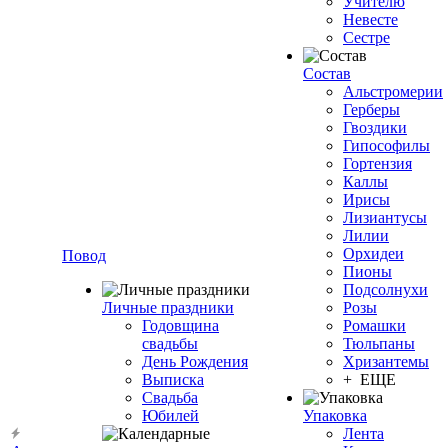
Учителю
Невесте
Сестре
Состав
Альстромерии
Герберы
Гвоздики
Гипософилы
Гортензия
Каллы
Ирисы
Лизиантусы
Лилии
Орхидеи
Повод
Пионы
Подсолнухи
Личные праздники
Розы
Годовщина
Ромашки
свадьбы
Тюльпаны
День Рождения
Хризантемы
Выписка
+ ЕЩЕ
Свадьба
Юбилей
Упаковка
Лента