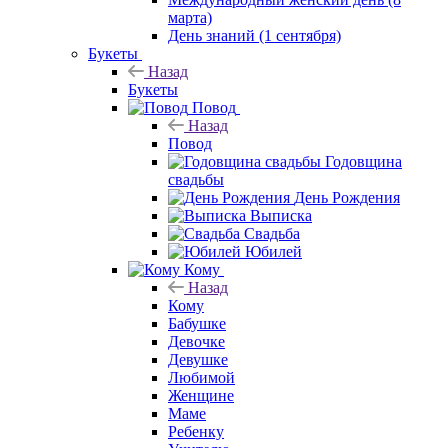
марта)
День знаний (1 сентября)
Букеты
Назад
Букеты
Повод
Назад
Повод
Годовщина
свадьбы
День Рождения
Выписка
Свадьба
Юбилей
Кому
Назад
Кому
Бабушке
Девочке
Девушке
Любимой
Женщине
Маме
Ребенку