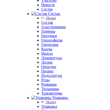
Учителю
Невесте
Сестре
Состав
Назад
Состав
Альстромерии
Герберы
Гвоздики
Гипософилы
Гортензия
Каллы
Ирисы
Лизиантусы
Лилии
Орхидеи
Пионы
Подсолнухи
Розы
Ромашки
Тюльпаны
Хризантемы
Упаковка
Назад
Упаковка