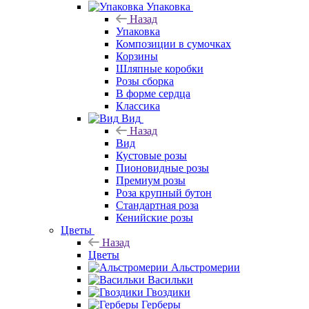
Упаковка
Назад
Упаковка
Композиции в сумочках
Корзины
Шляпные коробки
Розы сборка
В форме сердца
Классика
Вид
Назад
Вид
Кустовые розы
Пионовидные розы
Премиум розы
Роза крупный бутон
Стандартная роза
Кенийские розы
Цветы
Назад
Цветы
Альстромерии
Васильки
Гвоздики
Герберы