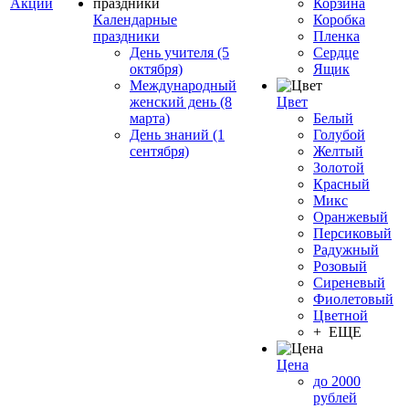
Акции
Корзина
Календарные
Коробка
праздники
Пленка
День учителя (5
Сердце
октября)
Ящик
Международный
женский день (8
Цвет
марта)
Белый
День знаний (1
Голубой
сентября)
Желтый
Золотой
Красный
Микс
Оранжевый
Персиковый
Радужный
Розовый
Сиреневый
Фиолетовый
Цветной
+ ЕЩЕ
Цена
до 2000
рублей