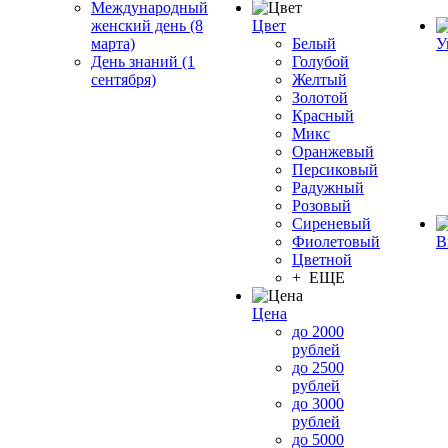
Международный
женский день (8
Цвет
марта)
Белый
У
День знаний (1
Голубой
сентября)
Желтый
Золотой
Красный
Микс
Оранжевый
Персиковый
Радужный
Розовый
Сиреневый
Фиолетовый
В
Цветной
+ ЕЩЕ
Цена
до 2000
рублей
до 2500
рублей
до 3000
рублей
до 5000