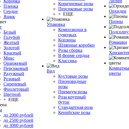
Лилии
Коробка
Коричневые розы
Пленка
Персиковые розы
Орхидеи
Сердце
+ ЕЩЕ
Ящик
Пионы
Упаковка
т
Композиции в
Подсолну
Белый
сумочках
Голубой
Корзины
Ромашки
Желтый
Шляпные коробки
Золотой
Розы сборка
Хризанте
Красный
В форме сердца
Микс
Классика
Оранжевый
Комнатны
Персиковый
Вид
цветы
Радужный
Кустовые розы
Розовый
Пионовидные
Сиреневый
розы
Фиолетовый
Премиум розы
Цветной
Роза крупный
+ ЕЩЕ
бутон
Стандартная роза
а
Кенийские розы
до 2000 рублей
до 2500 рублей
до 3000 рублей