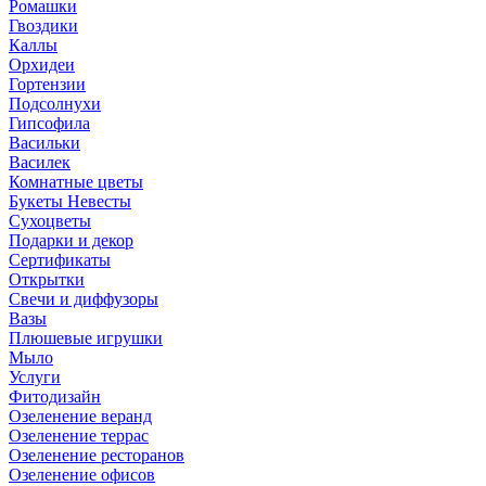
Ромашки
Гвоздики
Каллы
Орхидеи
Гортензии
Подсолнухи
Гипсофила
Васильки
Василек
Комнатные цветы
Букеты Невесты
Сухоцветы
Подарки и декор
Сертификаты
Открытки
Свечи и диффузоры
Вазы
Плюшевые игрушки
Мыло
Услуги
Фитодизайн
Озеленение веранд
Озеленение террас
Озеленение ресторанов
Озеленение офисов