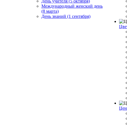
День учителя (5 октября)
Международный женский день
(8 марта)
День знаний (1 сентября)
Цве
Цен