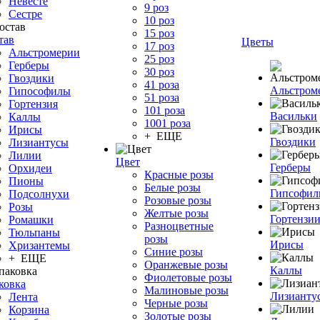
Невесте
9 роз
Сестре
10 роз
15 роз
тав
Цветы
17 роз
Альстромерии
25 роз
Герберы
30 роз
Гвоздики
41 роза
Альстром
Гипософилы
51 роза
Гортензия
101 роза
Васильки
Каллы
1001 роза
Ирисы
+ ЕЩЕ
Гвоздики
Лизиантусы
Лилии
Цвет
Герберы
Орхидеи
Красные розы
Пионы
Белые розы
Гипсофи
Подсолнухи
Розовые розы
Розы
Желтые розы
Гортензи
Ромашки
Разноцветные
Тюльпаны
розы
Ирисы
Хризантемы
Синие розы
+ ЕЩЕ
Оранжевые розы
Каллы
Фиолетовые розы
ковка
Малиновые розы
Лизианту
Лента
Черные розы
Корзина
Золотые розы