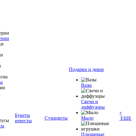
ерии
Подарки и декор
лы
Вазы
и
Свечи и
диффузоры
+
Букеты
Сухоцветы
Мыло
ЕЩЕ
невесты
сы
Плюшевые