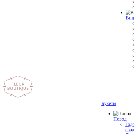
Вид
Букеты
Повод
Год
сва