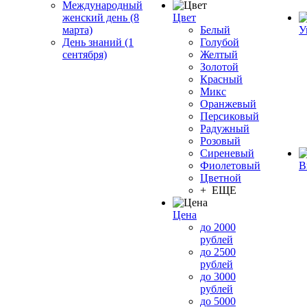
Международный
женский день (8
Цвет
марта)
Белый
У
День знаний (1
Голубой
сентября)
Желтый
Золотой
Красный
Микс
Оранжевый
Персиковый
Радужный
Розовый
Сиреневый
Фиолетовый
В
Цветной
+ ЕЩЕ
Цена
до 2000
рублей
до 2500
рублей
до 3000
рублей
до 5000