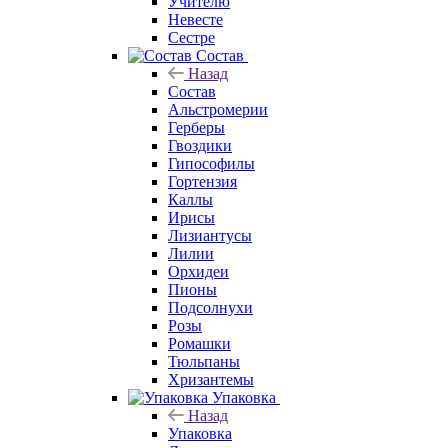
Учителю
Невесте
Сестре
Состав
Назад
Состав
Альстромерии
Герберы
Гвоздики
Гипософилы
Гортензия
Каллы
Ирисы
Лизиантусы
Лилии
Орхидеи
Пионы
Подсолнухи
Розы
Ромашки
Тюльпаны
Хризантемы
Упаковка
Назад
Упаковка