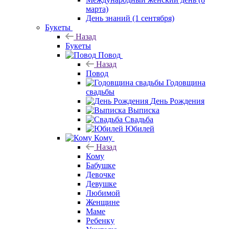
марта)
День знаний (1 сентября)
Букеты
Назад
Букеты
Повод
Назад
Повод
Годовщина
свадьбы
День Рождения
Выписка
Свадьба
Юбилей
Кому
Назад
Кому
Бабушке
Девочке
Девушке
Любимой
Женщине
Маме
Ребенку