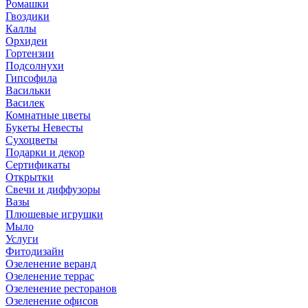
Ромашки
Гвоздики
Каллы
Орхидеи
Гортензии
Подсолнухи
Гипсофила
Васильки
Василек
Комнатные цветы
Букеты Невесты
Сухоцветы
Подарки и декор
Сертификаты
Открытки
Свечи и диффузоры
Вазы
Плюшевые игрушки
Мыло
Услуги
Фитодизайн
Озеленение веранд
Озеленение террас
Озеленение ресторанов
Озеленение офисов