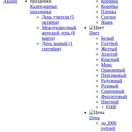
Акции
Корзина
Календарные
Коробка
праздники
Пленка
День учителя (5
Сердце
октября)
Ящик
Международный
женский день (8
Цвет
марта)
Белый
День знаний (1
Голубой
сентября)
Желтый
Золотой
Красный
Микс
Оранжевый
Персиковый
Радужный
Розовый
Сиреневый
Фиолетовый
Цветной
+ ЕЩЕ
Цена
до 2000
рублей