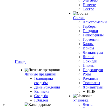
Учителю
Невесте
Сестре
Состав
Альстромерии
Герберы
Гвоздики
Гипософилы
Гортензия
Каллы
Ирисы
Лизиантусы
Лилии
Орхидеи
Повод
Пионы
Подсолнухи
Личные праздники
Розы
Годовщина
Ромашки
свадьбы
Тюльпаны
День Рождения
Хризантемы
Выписка
+ ЕЩЕ
Свадьба
Юбилей
Упаковка
Лента