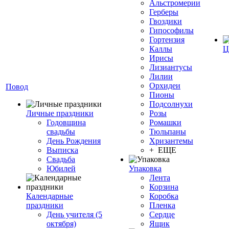
Альстромерии
Герберы
Гвоздики
Гипософилы
Гортензия
Каллы
Ц
Ирисы
Лизиантусы
Лилии
Орхидеи
Повод
Пионы
Подсолнухи
Личные праздники
Розы
Годовщина
Ромашки
свадьбы
Тюльпаны
День Рождения
Хризантемы
Выписка
+ ЕЩЕ
Свадьба
Юбилей
Упаковка
Лента
Корзина
Календарные
Коробка
праздники
Пленка
День учителя (5
Сердце
октября)
Ящик