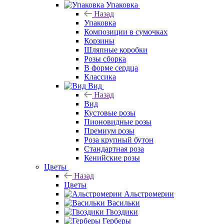
Упаковка
Назад
Упаковка
Композиции в сумочках
Корзины
Шляпные коробки
Розы сборка
В форме сердца
Классика
Вид
Назад
Вид
Кустовые розы
Пионовидные розы
Премиум розы
Роза крупный бутон
Стандартная роза
Кенийские розы
Цветы
Назад
Цветы
Альстромерии
Васильки
Гвоздики
Герберы