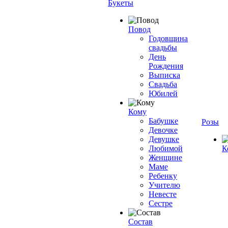
Букеты
Повод
Годовщина
свадьбы
День
Рождения
Выписка
Свадьба
Юбилей
Кому
Бабушке
Розы
Девочке
Девушке
Любимой
К
Женщине
Маме
Ребенку
Учителю
Невесте
Сестре
Состав