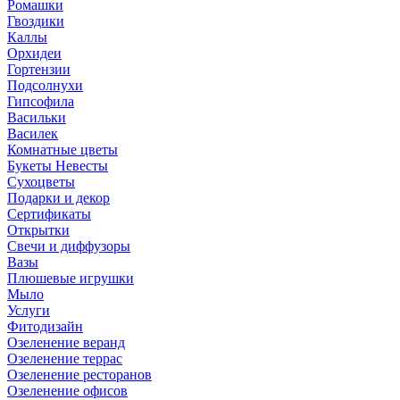
Ромашки
Гвоздики
Каллы
Орхидеи
Гортензии
Подсолнухи
Гипсофила
Васильки
Василек
Комнатные цветы
Букеты Невесты
Сухоцветы
Подарки и декор
Сертификаты
Открытки
Свечи и диффузоры
Вазы
Плюшевые игрушки
Мыло
Услуги
Фитодизайн
Озеленение веранд
Озеленение террас
Озеленение ресторанов
Озеленение офисов