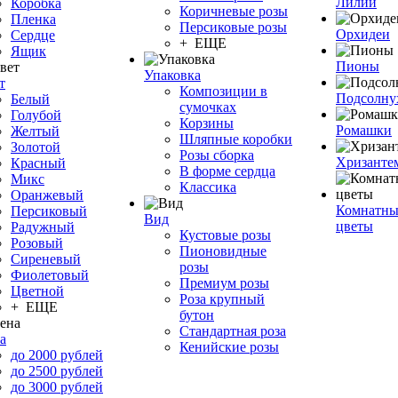
Лилии
Коробка
Коричневые розы
Пленка
Персиковые розы
Орхидеи
Сердце
+ ЕЩЕ
Ящик
Пионы
Упаковка
т
Композиции в
Подсолну
Белый
сумочках
Голубой
Корзины
Ромашки
Желтый
Шляпные коробки
Золотой
Розы сборка
Хризанте
Красный
В форме сердца
Микс
Классика
Оранжевый
Комнатны
Персиковый
Вид
цветы
Радужный
Кустовые розы
Розовый
Пионовидные
Сиреневый
розы
Фиолетовый
Премиум розы
Цветной
Роза крупный
+ ЕЩЕ
бутон
Стандартная роза
а
Кенийские розы
до 2000 рублей
до 2500 рублей
до 3000 рублей