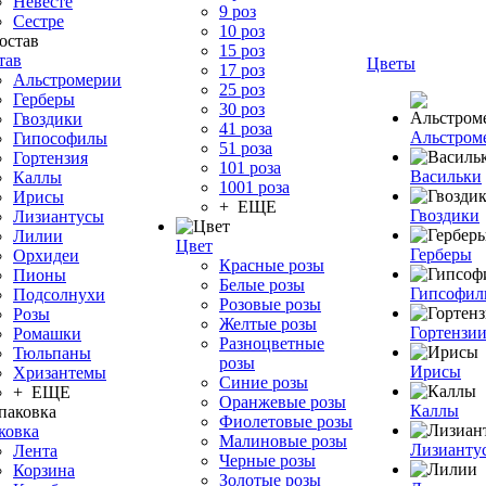
Невесте
9 роз
Сестре
10 роз
15 роз
тав
Цветы
17 роз
Альстромерии
25 роз
Герберы
30 роз
Гвоздики
41 роза
Альстром
Гипософилы
51 роза
Гортензия
101 роза
Васильки
Каллы
1001 роза
Ирисы
+ ЕЩЕ
Гвоздики
Лизиантусы
Лилии
Цвет
Герберы
Орхидеи
Красные розы
Пионы
Белые розы
Гипсофи
Подсолнухи
Розовые розы
Розы
Желтые розы
Гортензи
Ромашки
Разноцветные
Тюльпаны
розы
Ирисы
Хризантемы
Синие розы
+ ЕЩЕ
Оранжевые розы
Каллы
Фиолетовые розы
ковка
Малиновые розы
Лизианту
Лента
Черные розы
Корзина
Золотые розы