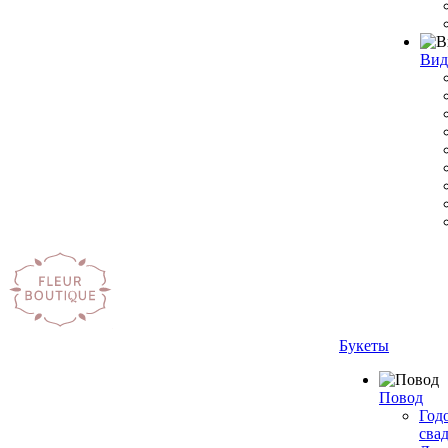
Вид
Букеты
Повод
Год
сва