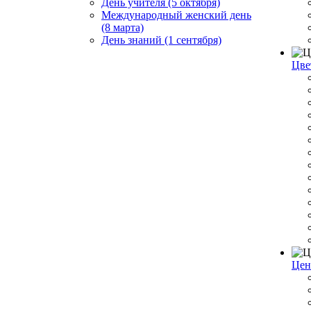
День учителя (5 октября)
Международный женский день
(8 марта)
День знаний (1 сентября)
Цве
Цен