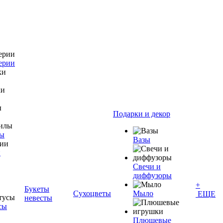
ерии
Подарки и декор
лы
Вазы
и
Свечи и
диффузоры
+
Букеты
Сухоцветы
Мыло
ЕЩЕ
невесты
сы
Плюшевые