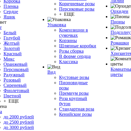
Лилии
Коробка
Коричневые розы
Пленка
Персиковые розы
Орхидеи
Сердце
+ ЕЩЕ
Ящик
Пионы
Упаковка
т
Композиции в
Подсолну
Белый
сумочках
Голубой
Корзины
Ромашки
Желтый
Шляпные коробки
Золотой
Розы сборка
Хризанте
Красный
В форме сердца
Микс
Классика
Оранжевый
Комнатны
Персиковый
Вид
цветы
Радужный
Кустовые розы
Розовый
Пионовидные
Сиреневый
розы
Фиолетовый
Премиум розы
Цветной
Роза крупный
+ ЕЩЕ
бутон
Стандартная роза
а
Кенийские розы
до 2000 рублей
до 2500 рублей
до 3000 рублей