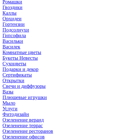
Ромашки
Гвоздики
Каллы
Орхидеи
Гортензии
Подсолнухи
Гипсофила
Васильки
Василек
Комнатные цветы
Букеты Невесты
Сухоцветы
Подарки и декор
Сертификаты
Открытки
Свечи и диффузоры
Вазы
Плюшевые игрушки
Мыло
Услуги
Фитодизайн
Озеленение веранд
Озеленение террас
Озеленение ресторанов
Озеленение офисов