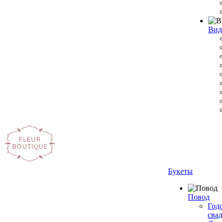
Вид
Букеты
Повод
Год
сва