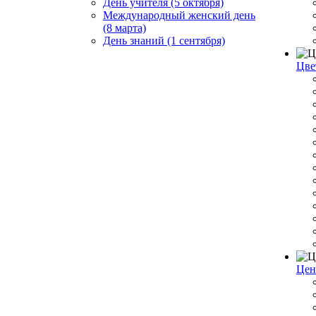
День учителя (5 октября)
Международный женский день
(8 марта)
День знаний (1 сентября)
Цве
Цен