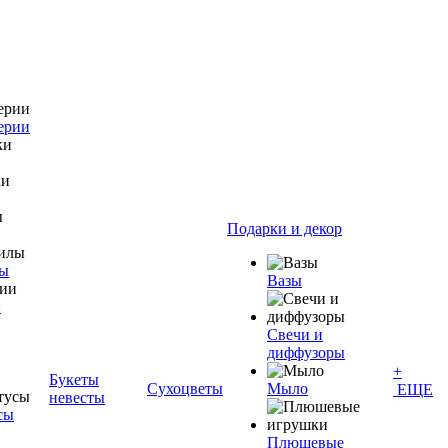
ерии
Подарки и декор
лы
Вазы
и
Свечи и
диффузоры
+
Букеты
Сухоцветы
Мыло
ЕЩЕ
невесты
сы
Плюшевые