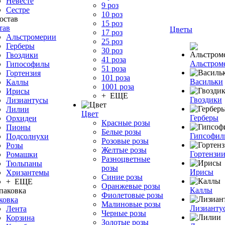
Невесте
9 роз
Сестре
10 роз
15 роз
тав
Цветы
17 роз
Альстромерии
25 роз
Герберы
30 роз
Гвоздики
41 роза
Альстром
Гипософилы
51 роза
Гортензия
101 роза
Васильки
Каллы
1001 роза
Ирисы
+ ЕЩЕ
Гвоздики
Лизиантусы
Лилии
Цвет
Герберы
Орхидеи
Красные розы
Пионы
Белые розы
Гипсофи
Подсолнухи
Розовые розы
Розы
Желтые розы
Гортензи
Ромашки
Разноцветные
Тюльпаны
розы
Ирисы
Хризантемы
Синие розы
+ ЕЩЕ
Оранжевые розы
Каллы
Фиолетовые розы
ковка
Малиновые розы
Лизианту
Лента
Черные розы
Корзина
Золотые розы