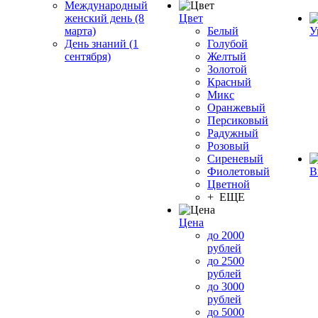
Международный
женский день (8
Цвет
марта)
Белый
У
День знаний (1
Голубой
сентября)
Желтый
Золотой
Красный
Микс
Оранжевый
Персиковый
Радужный
Розовый
Сиреневый
Фиолетовый
В
Цветной
+ ЕЩЕ
Цена
до 2000
рублей
до 2500
рублей
до 3000
рублей
до 5000