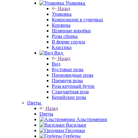
Упаковка
Назад
Упаковка
Композиции в сумочках
Корзины
Шляпные коробки
Розы сборка
В форме сердца
Классика
Вид
Назад
Вид
Кустовые розы
Пионовидные розы
Премиум розы
Роза крупный бутон
Стандартная роза
Кенийские розы
Цветы
Назад
Цветы
Альстромерии
Васильки
Гвоздики
Герберы