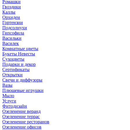
Ромашки
Гвоздики
Каллы
Орхидеи
Гортензии
Подсолнухи
Гипсофила
Васильки
Василек
Комнатные цветы
Букеты Невесты
Сухоцветы
Подарки и декор
Сертификаты
Открытки
Свечи и диффузоры
Вазы
Плюшевые игрушки
Мыло
Услуги
Фитодизайн
Озеленение веранд
Озеленение террас
Озеленение ресторанов
Озеленение офисов