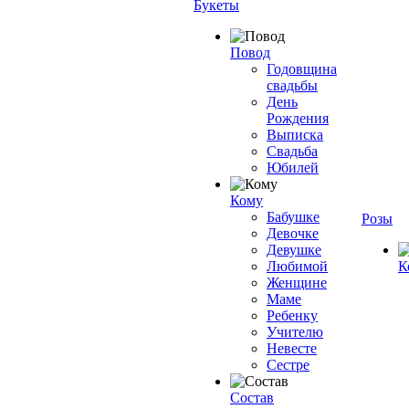
Букеты
Повод
Годовщина
свадьбы
День
Рождения
Выписка
Свадьба
Юбилей
Кому
Бабушке
Розы
Девочке
Девушке
Любимой
К
Женщине
Маме
Ребенку
Учителю
Невесте
Сестре
Состав