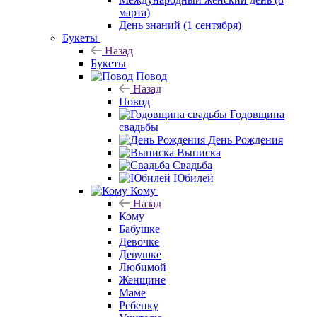
марта)
День знаний (1 сентября)
Букеты
Назад
Букеты
Повод
Назад
Повод
Годовщина
свадьбы
День Рождения
Выписка
Свадьба
Юбилей
Кому
Назад
Кому
Бабушке
Девочке
Девушке
Любимой
Женщине
Маме
Ребенку