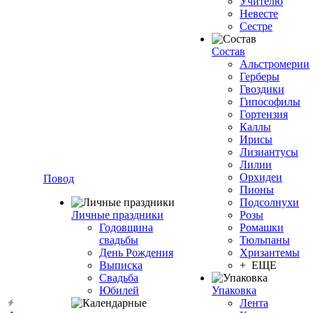
Учителю
Невесте
Сестре
Состав
Альстромерии
Герберы
Гвоздики
Гипософилы
Гортензия
Каллы
Ирисы
Лизиантусы
Лилии
Орхидеи
Повод
Пионы
Подсолнухи
Личные праздники
Розы
Годовщина
Ромашки
свадьбы
Тюльпаны
День Рождения
Хризантемы
Выписка
+ ЕЩЕ
Свадьба
Юбилей
Упаковка
Лента