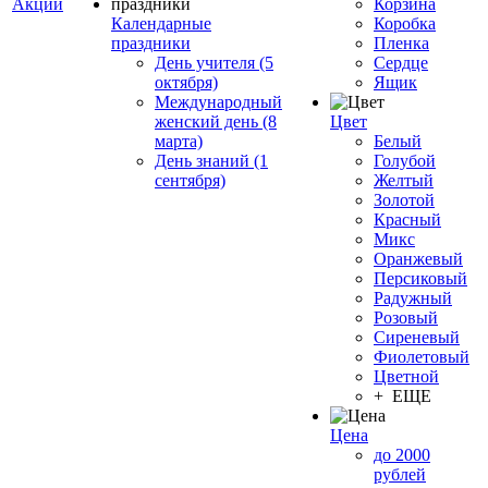
Акции
Корзина
Календарные
Коробка
праздники
Пленка
День учителя (5
Сердце
октября)
Ящик
Международный
женский день (8
Цвет
марта)
Белый
День знаний (1
Голубой
сентября)
Желтый
Золотой
Красный
Микс
Оранжевый
Персиковый
Радужный
Розовый
Сиреневый
Фиолетовый
Цветной
+ ЕЩЕ
Цена
до 2000
рублей