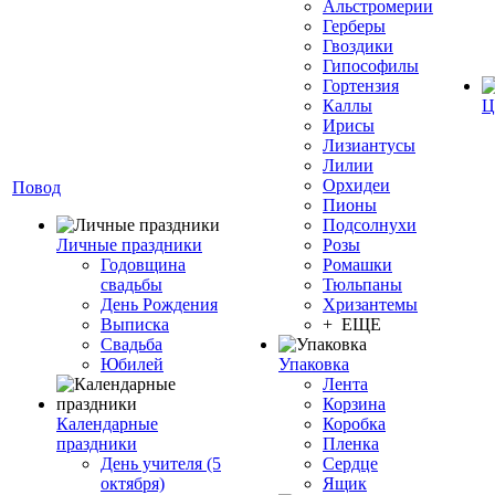
Альстромерии
Герберы
Гвоздики
Гипософилы
Гортензия
Каллы
Ц
Ирисы
Лизиантусы
Лилии
Орхидеи
Повод
Пионы
Подсолнухи
Личные праздники
Розы
Годовщина
Ромашки
свадьбы
Тюльпаны
День Рождения
Хризантемы
Выписка
+ ЕЩЕ
Свадьба
Юбилей
Упаковка
Лента
Корзина
Календарные
Коробка
праздники
Пленка
День учителя (5
Сердце
октября)
Ящик