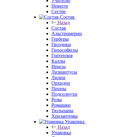
Учителю
Невесте
Сестре
Состав
Назад
Состав
Альстромерии
Герберы
Гвоздики
Гипософилы
Гортензия
Каллы
Ирисы
Лизиантусы
Лилии
Орхидеи
Пионы
Подсолнухи
Розы
Ромашки
Тюльпаны
Хризантемы
Упаковка
Назад
Упаковка