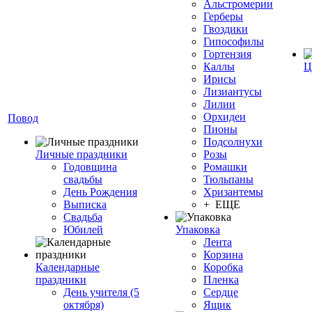
Альстромерии
Герберы
Гвоздики
Гипософилы
Гортензия
Каллы
Ц
Ирисы
Лизиантусы
Лилии
Орхидеи
Повод
Пионы
Подсолнухи
Личные праздники
Розы
Годовщина
Ромашки
свадьбы
Тюльпаны
День Рождения
Хризантемы
Выписка
+ ЕЩЕ
Свадьба
Юбилей
Упаковка
Лента
Корзина
Календарные
Коробка
праздники
Пленка
День учителя (5
Сердце
октября)
Ящик