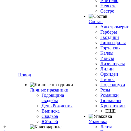
Учителю
Невесте
Сестре
Состав
Альстромерии
Герберы
Гвоздики
Гипософилы
Гортензия
Каллы
Ирисы
Лизиантусы
Лилии
Орхидеи
Повод
Пионы
Подсолнухи
Личные праздники
Розы
Годовщина
Ромашки
свадьбы
Тюльпаны
День Рождения
Хризантемы
Выписка
+ ЕЩЕ
Свадьба
Юбилей
Упаковка
Лента