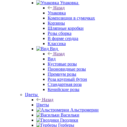
Упаковка
Назад
Упаковка
Композиции в сумочках
Корзины
Шляпные коробки
Розы сборка
В форме сердца
Классика
Вид
Назад
Вид
Кустовые розы
Пионовидные розы
Премиум розы
Роза крупный бутон
Стандартная роза
Кенийские розы
Цветы
Назад
Цветы
Альстромерии
Васильки
Гвоздики
Герберы