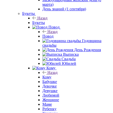
марта)
День знаний (1 сентября)
Букеты
Назад
Букеты
Повод
Назад
Повод
Годовщина
свадьбы
День Рождения
Выписка
Свадьба
Юбилей
Кому
Назад
Кому
Бабушке
Девочке
Девушке
Любимой
Женщине
Маме
Ребенку