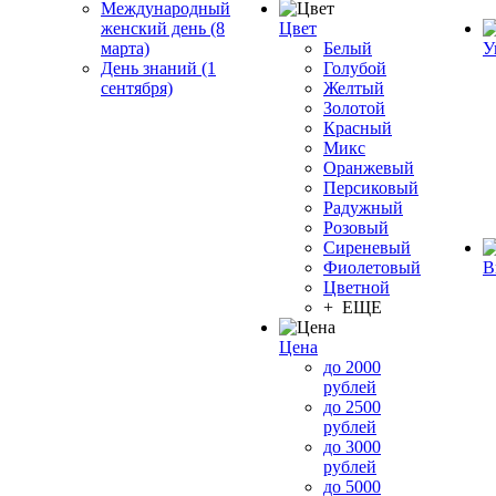
Международный
женский день (8
Цвет
марта)
Белый
У
День знаний (1
Голубой
сентября)
Желтый
Золотой
Красный
Микс
Оранжевый
Персиковый
Радужный
Розовый
Сиреневый
Фиолетовый
В
Цветной
+ ЕЩЕ
Цена
до 2000
рублей
до 2500
рублей
до 3000
рублей
до 5000