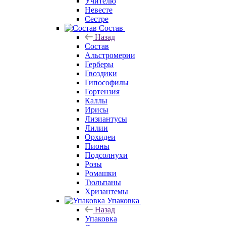
Учителю
Невесте
Сестре
Состав
Назад
Состав
Альстромерии
Герберы
Гвоздики
Гипософилы
Гортензия
Каллы
Ирисы
Лизиантусы
Лилии
Орхидеи
Пионы
Подсолнухи
Розы
Ромашки
Тюльпаны
Хризантемы
Упаковка
Назад
Упаковка