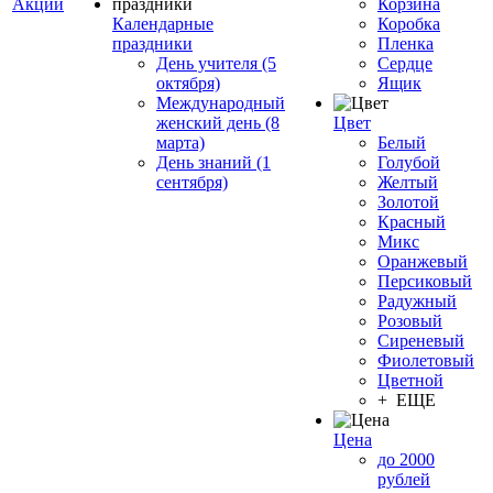
Акции
Корзина
Календарные
Коробка
праздники
Пленка
День учителя (5
Сердце
октября)
Ящик
Международный
женский день (8
Цвет
марта)
Белый
День знаний (1
Голубой
сентября)
Желтый
Золотой
Красный
Микс
Оранжевый
Персиковый
Радужный
Розовый
Сиреневый
Фиолетовый
Цветной
+ ЕЩЕ
Цена
до 2000
рублей