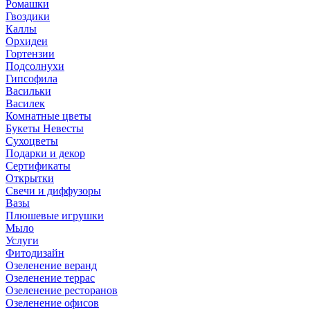
Ромашки
Гвоздики
Каллы
Орхидеи
Гортензии
Подсолнухи
Гипсофила
Васильки
Василек
Комнатные цветы
Букеты Невесты
Сухоцветы
Подарки и декор
Сертификаты
Открытки
Свечи и диффузоры
Вазы
Плюшевые игрушки
Мыло
Услуги
Фитодизайн
Озеленение веранд
Озеленение террас
Озеленение ресторанов
Озеленение офисов