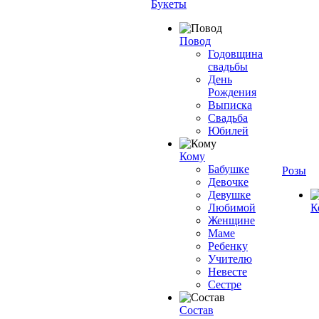
Букеты
Повод
Годовщина
свадьбы
День
Рождения
Выписка
Свадьба
Юбилей
Кому
Бабушке
Розы
Девочке
Девушке
Любимой
К
Женщине
Маме
Ребенку
Учителю
Невесте
Сестре
Состав