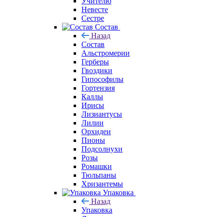
Учителю
Невесте
Сестре
Состав
Назад
Состав
Альстромерии
Герберы
Гвоздики
Гипософилы
Гортензия
Каллы
Ирисы
Лизиантусы
Лилии
Орхидеи
Пионы
Подсолнухи
Розы
Ромашки
Тюльпаны
Хризантемы
Упаковка
Назад
Упаковка