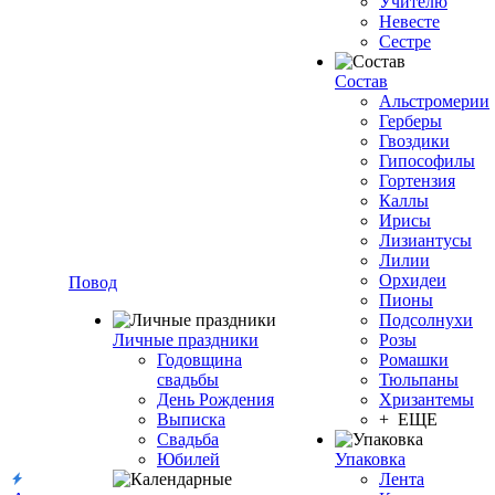
Учителю
Невесте
Сестре
Состав
Альстромерии
Герберы
Гвоздики
Гипософилы
Гортензия
Каллы
Ирисы
Лизиантусы
Лилии
Орхидеи
Повод
Пионы
Подсолнухи
Личные праздники
Розы
Годовщина
Ромашки
свадьбы
Тюльпаны
День Рождения
Хризантемы
Выписка
+ ЕЩЕ
Свадьба
Юбилей
Упаковка
Лента