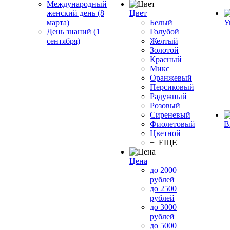
Международный
женский день (8
Цвет
марта)
Белый
У
День знаний (1
Голубой
сентября)
Желтый
Золотой
Красный
Микс
Оранжевый
Персиковый
Радужный
Розовый
Сиреневый
Фиолетовый
В
Цветной
+ ЕЩЕ
Цена
до 2000
рублей
до 2500
рублей
до 3000
рублей
до 5000