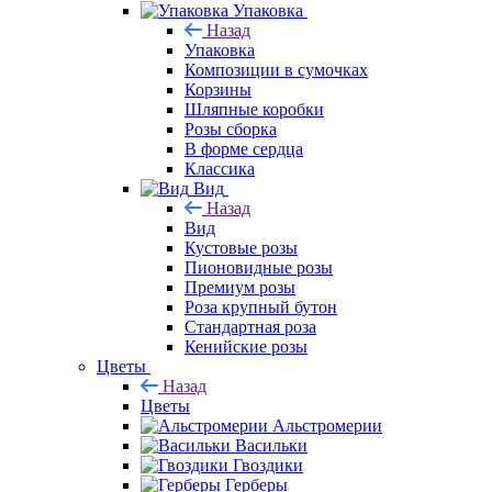
Упаковка
Назад
Упаковка
Композиции в сумочках
Корзины
Шляпные коробки
Розы сборка
В форме сердца
Классика
Вид
Назад
Вид
Кустовые розы
Пионовидные розы
Премиум розы
Роза крупный бутон
Стандартная роза
Кенийские розы
Цветы
Назад
Цветы
Альстромерии
Васильки
Гвоздики
Герберы