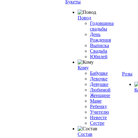
Букеты
Повод
Годовщина
свадьбы
День
Рождения
Выписка
Свадьба
Юбилей
Кому
Бабушке
Розы
Девочке
Девушке
Любимой
К
Женщине
Маме
Ребенку
Учителю
Невесте
Сестре
Состав