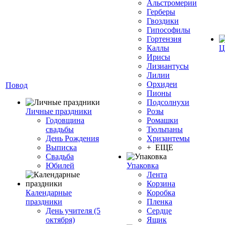
Альстромерии
Герберы
Гвоздики
Гипософилы
Гортензия
Каллы
Ц
Ирисы
Лизиантусы
Лилии
Орхидеи
Повод
Пионы
Подсолнухи
Личные праздники
Розы
Годовщина
Ромашки
свадьбы
Тюльпаны
День Рождения
Хризантемы
Выписка
+ ЕЩЕ
Свадьба
Юбилей
Упаковка
Лента
Корзина
Календарные
Коробка
праздники
Пленка
День учителя (5
Сердце
октября)
Ящик