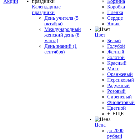
Акции
Корзина
Календарные
Коробка
праздники
Пленка
День учителя (5
Сердце
октября)
Ящик
Международный
женский день (8
Цвет
марта)
Белый
День знаний (1
Голубой
сентября)
Желтый
Золотой
Красный
Микс
Оранжевый
Персиковый
Радужный
Розовый
Сиреневый
Фиолетовый
Цветной
+ ЕЩЕ
Цена
до 2000
рублей