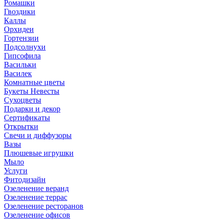
Ромашки
Гвоздики
Каллы
Орхидеи
Гортензии
Подсолнухи
Гипсофила
Васильки
Василек
Комнатные цветы
Букеты Невесты
Сухоцветы
Подарки и декор
Сертификаты
Открытки
Свечи и диффузоры
Вазы
Плюшевые игрушки
Мыло
Услуги
Фитодизайн
Озеленение веранд
Озеленение террас
Озеленение ресторанов
Озеленение офисов