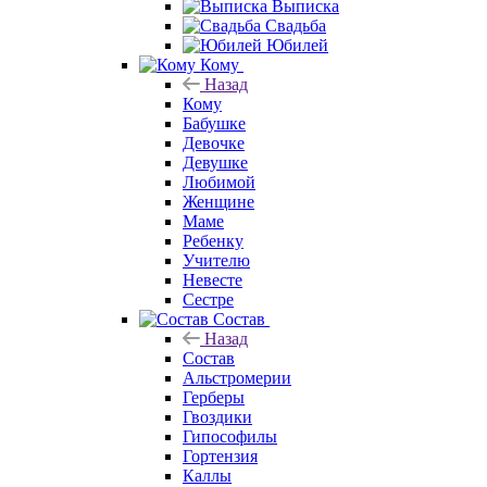
Выписка
Свадьба
Юбилей
Кому
Назад
Кому
Бабушке
Девочке
Девушке
Любимой
Женщине
Маме
Ребенку
Учителю
Невесте
Сестре
Состав
Назад
Состав
Альстромерии
Герберы
Гвоздики
Гипософилы
Гортензия
Каллы