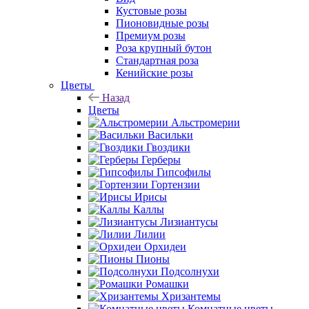
Кустовые розы
Пионовидные розы
Премиум розы
Роза крупный бутон
Стандартная роза
Кенийские розы
Цветы
Назад
Цветы
Альстромерии
Васильки
Гвоздики
Герберы
Гипсофилы
Гортензии
Ирисы
Каллы
Лизиантусы
Лилии
Орхидеи
Пионы
Подсолнухи
Ромашки
Хризантемы
Комнатные цветы