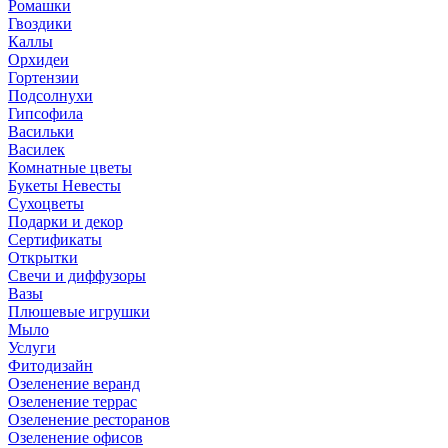
Ромашки
Гвоздики
Каллы
Орхидеи
Гортензии
Подсолнухи
Гипсофила
Васильки
Василек
Комнатные цветы
Букеты Невесты
Сухоцветы
Подарки и декор
Сертификаты
Открытки
Свечи и диффузоры
Вазы
Плюшевые игрушки
Мыло
Услуги
Фитодизайн
Озеленение веранд
Озеленение террас
Озеленение ресторанов
Озеленение офисов