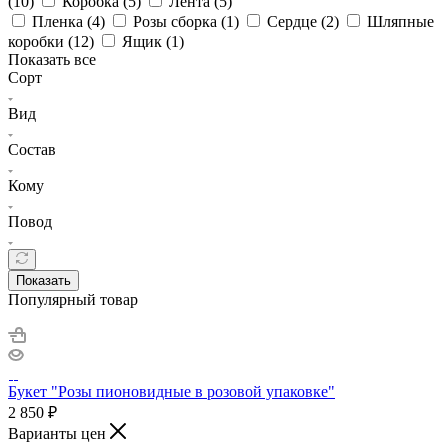
(
10
)
Коробка (
5
)
Лента (
5
)
Пленка (
4
)
Розы сборка (
1
)
Сердце (
2
)
Шляпные
коробки (
12
)
Ящик (
1
)
Показать все
Сорт
Вид
Состав
Кому
Повод
Показать
Популярный товар
Букет "Розы пионовидные в розовой упаковке"
2 850
₽
Варианты цен