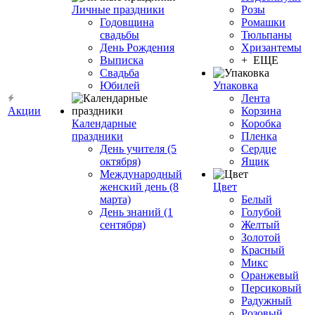
Личные праздники
Розы
Годовщина
Ромашки
свадьбы
Тюльпаны
День Рождения
Хризантемы
Выписка
+ ЕЩЕ
Свадьба
Юбилей
Упаковка
Лента
Акции
Корзина
Календарные
Коробка
праздники
Пленка
День учителя (5
Сердце
октября)
Ящик
Международный
женский день (8
Цвет
марта)
Белый
День знаний (1
Голубой
сентября)
Желтый
Золотой
Красный
Микс
Оранжевый
Персиковый
Радужный
Розовый