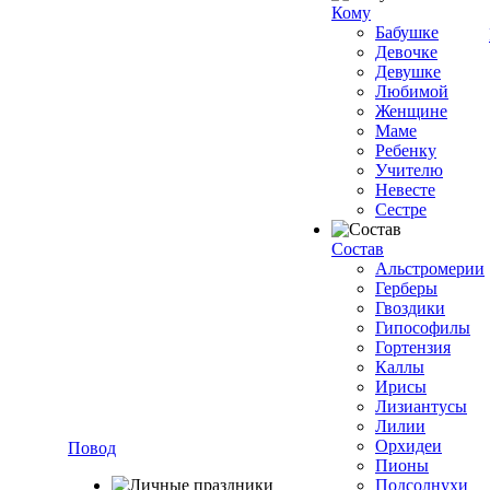
Кому
Бабушке
Девочке
Девушке
Любимой
Женщине
Маме
Ребенку
Учителю
Невесте
Сестре
Состав
Альстромерии
Герберы
Гвоздики
Гипософилы
Гортензия
Каллы
Ирисы
Лизиантусы
Лилии
Орхидеи
Повод
Пионы
Подсолнухи