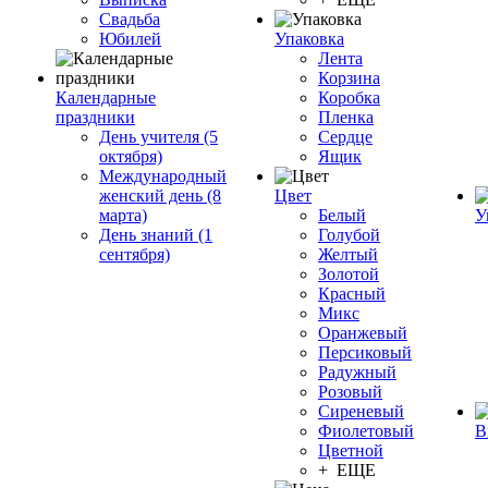
Свадьба
Юбилей
Упаковка
Лента
Корзина
Календарные
Коробка
праздники
Пленка
День учителя (5
Сердце
октября)
Ящик
Международный
женский день (8
Цвет
марта)
Белый
У
День знаний (1
Голубой
сентября)
Желтый
Золотой
Красный
Микс
Оранжевый
Персиковый
Радужный
Розовый
Сиреневый
Фиолетовый
В
Цветной
+ ЕЩЕ