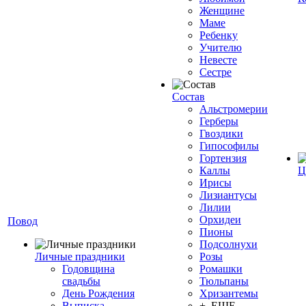
Женщине
Маме
Ребенку
Учителю
Невесте
Сестре
Состав
Альстромерии
Герберы
Гвоздики
Гипософилы
Гортензия
Каллы
Ц
Ирисы
Лизиантусы
Лилии
Орхидеи
Повод
Пионы
Подсолнухи
Личные праздники
Розы
Годовщина
Ромашки
свадьбы
Тюльпаны
День Рождения
Хризантемы
Выписка
+ ЕЩЕ