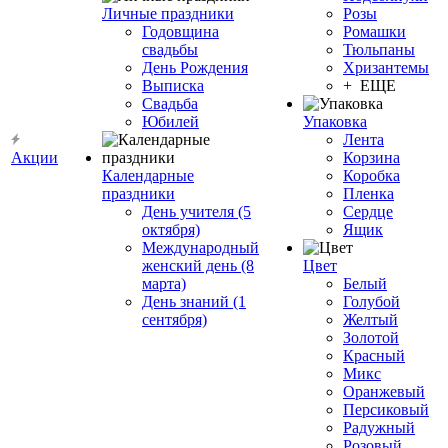
Личные праздники
Розы
Годовщина
Ромашки
свадьбы
Тюльпаны
День Рождения
Хризантемы
Выписка
+ ЕЩЕ
Свадьба
Юбилей
Упаковка
Лента
Акции
Корзина
Календарные
Коробка
праздники
Пленка
День учителя (5
Сердце
октября)
Ящик
Международный
женский день (8
Цвет
марта)
Белый
День знаний (1
Голубой
сентября)
Желтый
Золотой
Красный
Микс
Оранжевый
Персиковый
Радужный
Розовый