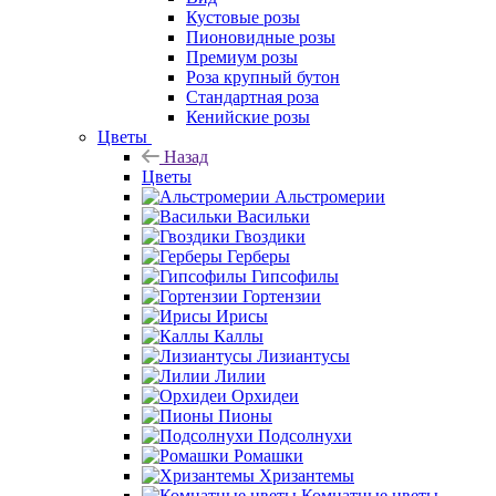
Кустовые розы
Пионовидные розы
Премиум розы
Роза крупный бутон
Стандартная роза
Кенийские розы
Цветы
Назад
Цветы
Альстромерии
Васильки
Гвоздики
Герберы
Гипсофилы
Гортензии
Ирисы
Каллы
Лизиантусы
Лилии
Орхидеи
Пионы
Подсолнухи
Ромашки
Хризантемы
Комнатные цветы