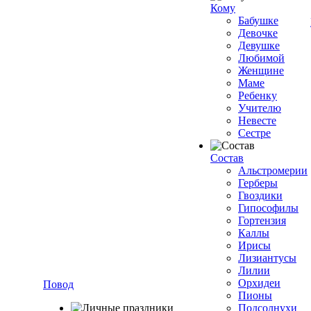
Кому
Бабушке
Девочке
Девушке
Любимой
Женщине
Маме
Ребенку
Учителю
Невесте
Сестре
Состав
Альстромерии
Герберы
Гвоздики
Гипософилы
Гортензия
Каллы
Ирисы
Лизиантусы
Лилии
Орхидеи
Повод
Пионы
Подсолнухи