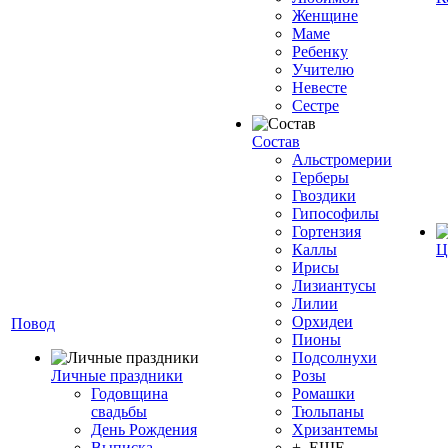
Женщине
Маме
Ребенку
Учителю
Невесте
Сестре
Состав
Альстромерии
Герберы
Гвоздики
Гипософилы
Гортензия
Каллы
Ц
Ирисы
Лизиантусы
Лилии
Орхидеи
Повод
Пионы
Подсолнухи
Личные праздники
Розы
Годовщина
Ромашки
свадьбы
Тюльпаны
День Рождения
Хризантемы
Выписка
+ ЕЩЕ