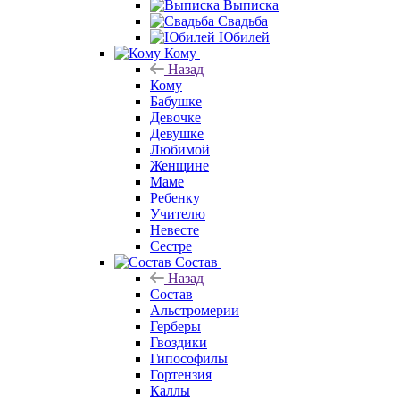
Выписка
Свадьба
Юбилей
Кому
Назад
Кому
Бабушке
Девочке
Девушке
Любимой
Женщине
Маме
Ребенку
Учителю
Невесте
Сестре
Состав
Назад
Состав
Альстромерии
Герберы
Гвоздики
Гипософилы
Гортензия
Каллы