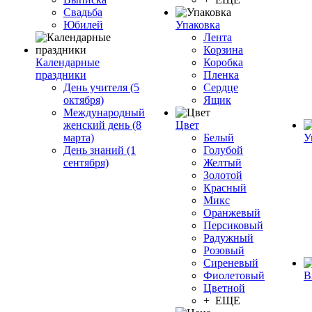
Свадьба
Юбилей
Упаковка
Лента
Корзина
Календарные
Коробка
праздники
Пленка
День учителя (5
Сердце
октября)
Ящик
Международный
женский день (8
Цвет
марта)
Белый
У
День знаний (1
Голубой
сентября)
Желтый
Золотой
Красный
Микс
Оранжевый
Персиковый
Радужный
Розовый
Сиреневый
Фиолетовый
В
Цветной
+ ЕЩЕ