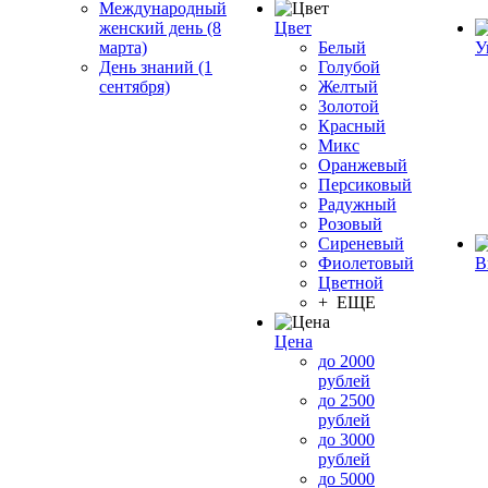
Международный
женский день (8
Цвет
марта)
Белый
У
День знаний (1
Голубой
сентября)
Желтый
Золотой
Красный
Микс
Оранжевый
Персиковый
Радужный
Розовый
Сиреневый
Фиолетовый
В
Цветной
+ ЕЩЕ
Цена
до 2000
рублей
до 2500
рублей
до 3000
рублей
до 5000