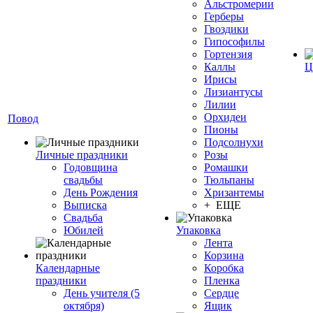
Альстромерии
Герберы
Гвоздики
Гипософилы
Гортензия
Каллы
Ц
Ирисы
Лизиантусы
Лилии
Орхидеи
Повод
Пионы
Подсолнухи
Личные праздники
Розы
Годовщина
Ромашки
свадьбы
Тюльпаны
День Рождения
Хризантемы
Выписка
+ ЕЩЕ
Свадьба
Юбилей
Упаковка
Лента
Корзина
Календарные
Коробка
праздники
Пленка
День учителя (5
Сердце
октября)
Ящик