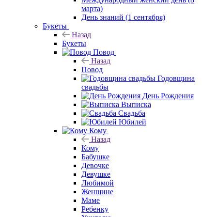
марта)
День знаний (1 сентября)
Букеты
Назад
Букеты
Повод
Назад
Повод
Годовщина
свадьбы
День Рождения
Выписка
Свадьба
Юбилей
Кому
Назад
Кому
Бабушке
Девочке
Девушке
Любимой
Женщине
Маме
Ребенку