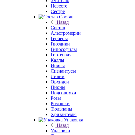
Учителю
Невесте
Сестре
Состав
Назад
Состав
Альстромерии
Герберы
Гвоздики
Гипософилы
Гортензия
Каллы
Ирисы
Лизиантусы
Лилии
Орхидеи
Пионы
Подсолнухи
Розы
Ромашки
Тюльпаны
Хризантемы
Упаковка
Назад
Упаковка