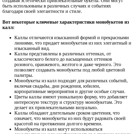
создавая эстетически привлекательные букеты. Они могут
быть использованы в различных случаях и событиях
благодаря своей элегантности и стиле.
Вот некоторые ключевые характеристики монобукетов из
калл:
Каллы отличаются изысканной формой и прекрасными
линиями, что придает монобукетам из них элегантный и
изысканный вид.
Каллы представлены в различных оттенках, от
классического белого до насыщенных оттенков
розового, оранжевого, желтого и даже черного. Это
позволяет создавать монобукеты под любой цветовой
палитры.
Монобукеты из калл подходят для различных событий,
включая свадьбы, дни рождения, юбилеи,
корпоративные мероприятия и другие особые случаи.
Цветы каллы имеют уникальную форму, что добавляет
интересную текстуру и структуру монобукетам. Это
делает их привлекательными визуально.
Каллы обладают длительным сроком цветения, что
означает, что монобукеты из них будут радовать своей
красотой на протяжении долгого времени.
Монобукеты из калл могут использоваться