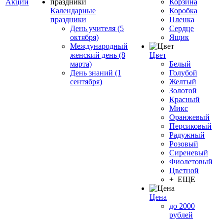
Акции
Корзина
Календарные
Коробка
праздники
Пленка
День учителя (5
Сердце
октября)
Ящик
Международный
женский день (8
Цвет
марта)
Белый
День знаний (1
Голубой
сентября)
Желтый
Золотой
Красный
Микс
Оранжевый
Персиковый
Радужный
Розовый
Сиреневый
Фиолетовый
Цветной
+ ЕЩЕ
Цена
до 2000
рублей