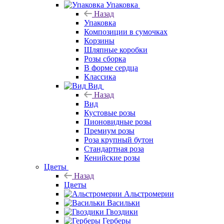
Упаковка
Назад
Упаковка
Композиции в сумочках
Корзины
Шляпные коробки
Розы сборка
В форме сердца
Классика
Вид
Назад
Вид
Кустовые розы
Пионовидные розы
Премиум розы
Роза крупный бутон
Стандартная роза
Кенийские розы
Цветы
Назад
Цветы
Альстромерии
Васильки
Гвоздики
Герберы