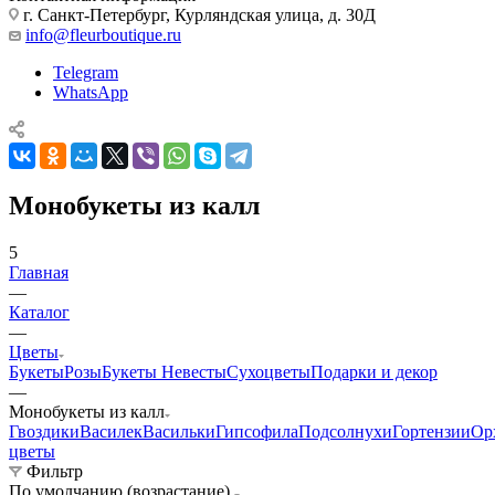
г. Санкт-Петербург, Курляндская улица, д. 30Д
info@fleurboutique.ru
Telegram
WhatsApp
Монобукеты из калл
5
Главная
—
Каталог
—
Цветы
Букеты
Розы
Букеты Невесты
Сухоцветы
Подарки и декор
—
Монобукеты из калл
Гвоздики
Василек
Васильки
Гипсофила
Подсолнухи
Гортензии
Ор
цветы
Фильтр
По умолчанию (возрастание)