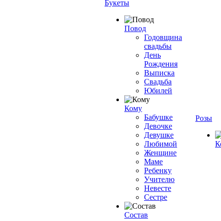
Букеты
Повод
Годовщина
свадьбы
День
Рождения
Выписка
Свадьба
Юбилей
Кому
Бабушке
Розы
Девочке
Девушке
Любимой
К
Женщине
Маме
Ребенку
Учителю
Невесте
Сестре
Состав