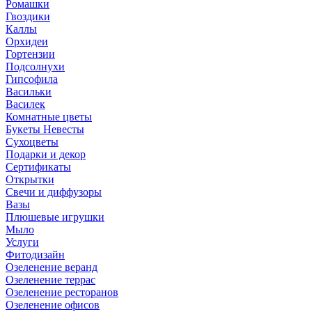
Ромашки
Гвоздики
Каллы
Орхидеи
Гортензии
Подсолнухи
Гипсофила
Васильки
Василек
Комнатные цветы
Букеты Невесты
Сухоцветы
Подарки и декор
Сертификаты
Открытки
Свечи и диффузоры
Вазы
Плюшевые игрушки
Мыло
Услуги
Фитодизайн
Озеленение веранд
Озеленение террас
Озеленение ресторанов
Озеленение офисов