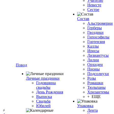
Учителю
Невесте
Сестре
Состав
Альстромерии
Герберы
Гвоздики
Гипософилы
Гортензия
Каллы
Ирисы
Лизиантусы
Лилии
Орхидеи
Повод
Пионы
Подсолнухи
Личные праздники
Розы
Годовщина
Ромашки
свадьбы
Тюльпаны
День Рождения
Хризантемы
Выписка
+ ЕЩЕ
Свадьба
Юбилей
Упаковка
Лента