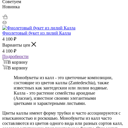
Советуем
Новинка
Фиолетовый букет из лилий Калла
4 100
₽
Варианты цен
4 100
₽
Подробности
В корзину
В корзину
Монобукеты из калл - это цветочные композиции,
состоящие из цветов каллы (Zantedeschia), также
известных как зантедескии или лилии водяные.
Калла - это растение семейства ароидные
(Araceae), известное своими элегантными
цветками и характерными листьями.
Цветы каллы имеют форму трубки и часто ассоциируются с
изысканностью и роскошью. Монобукеты из калл часто
составляются из цветов одного вида или разных сортов калл,