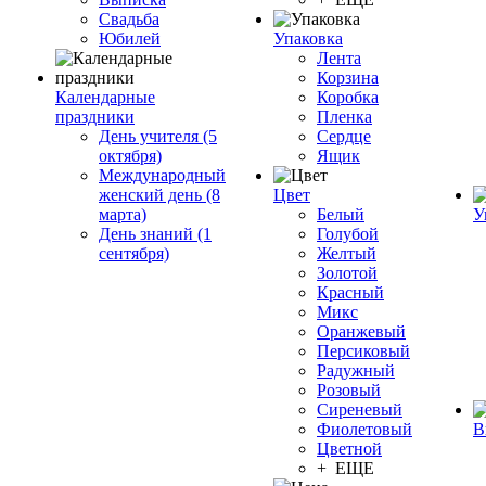
Свадьба
Юбилей
Упаковка
Лента
Корзина
Календарные
Коробка
праздники
Пленка
День учителя (5
Сердце
октября)
Ящик
Международный
женский день (8
Цвет
марта)
Белый
У
День знаний (1
Голубой
сентября)
Желтый
Золотой
Красный
Микс
Оранжевый
Персиковый
Радужный
Розовый
Сиреневый
Фиолетовый
В
Цветной
+ ЕЩЕ