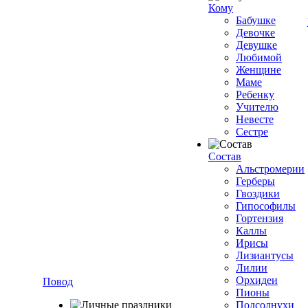
Кому
Бабушке
Девочке
Девушке
Любимой
Женщине
Маме
Ребенку
Учителю
Невесте
Сестре
Состав
Альстромерии
Герберы
Гвоздики
Гипософилы
Гортензия
Каллы
Ирисы
Лизиантусы
Лилии
Орхидеи
Повод
Пионы
Подсолнухи