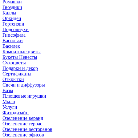
Ромашки
Гвоздики
Каллы
Орхидеи
Гортензии
Подсолнухи
Гипсофила
Васильки
Василек
Комнатные цветы
Букеты Невесты
Сухоцветы
Подарки и декор
Сертификаты
Открытки
Свечи и диффузоры
Вазы
Плюшевые игрушки
Мыло
Услуги
Фитодизайн
Озеленение веранд
Озеленение террас
Озеленение ресторанов
Озеленение офисов