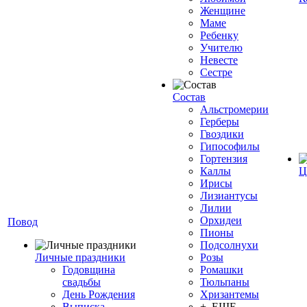
Женщине
Маме
Ребенку
Учителю
Невесте
Сестре
Состав
Альстромерии
Герберы
Гвоздики
Гипософилы
Гортензия
Каллы
Ц
Ирисы
Лизиантусы
Лилии
Орхидеи
Повод
Пионы
Подсолнухи
Личные праздники
Розы
Годовщина
Ромашки
свадьбы
Тюльпаны
День Рождения
Хризантемы
Выписка
+ ЕЩЕ