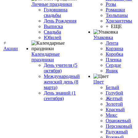
Личные праздники
Розы
Годовщина
Ромашки
свадьбы
Тюльпаны
День Рождения
Хризантемы
Выписка
+ ЕЩЕ
Свадьба
Юбилей
Упаковка
Лента
Акции
Корзина
Календарные
Коробка
праздники
Пленка
День учителя (5
Сердце
октября)
Ящик
Международный
женский день (8
Цвет
марта)
Белый
День знаний (1
Голубой
сентября)
Желтый
Золотой
Красный
Микс
Оранжевый
Персиковый
Радужный
Розовый