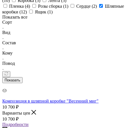
(
10
)
Коробка (
5
)
Лента (
5
)
Пленка (
4
)
Розы сборка (
1
)
Сердце (
2
)
Шляпные
коробки (
12
)
Ящик (
1
)
Показать все
Сорт
Вид
Состав
Кому
Повод
Показать
Композиция в шляпной коробке "Весенний миг"
10 700
₽
Варианты цен
10 700
₽
Подробности