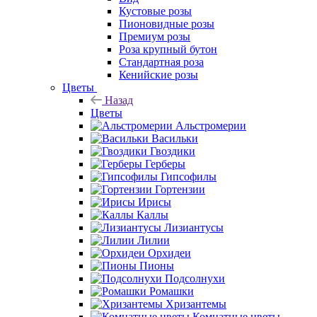
Кустовые розы
Пионовидные розы
Премиум розы
Роза крупный бутон
Стандартная роза
Кенийские розы
Цветы
Назад
Цветы
Альстромерии
Васильки
Гвоздики
Герберы
Гипсофилы
Гортензии
Ирисы
Каллы
Лизиантусы
Лилии
Орхидеи
Пионы
Подсолнухи
Ромашки
Хризантемы
Комнатные цветы