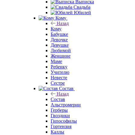
Выписка
Свадьба
Юбилей
Кому
Назад
Кому
Бабушке
Девочке
Девушке
Любимой
Женщине
Маме
Ребенку
Учителю
Невесте
Сестре
Состав
Назад
Состав
Альстромерии
Герберы
Гвоздики
Гипософилы
Гортензия
Каллы