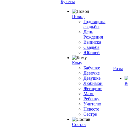
Букеты
Повод
Годовщина
свадьбы
День
Рождения
Выписка
Свадьба
Юбилей
Кому
Бабушке
Розы
Девочке
Девушке
Любимой
К
Женщине
Маме
Ребенку
Учителю
Невесте
Сестре
Состав