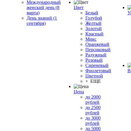
Международный
женский день (8
Цвет
марта)
Белый
У
День знаний (1
Голубой
сентября)
Желтый
Золотой
Красный
Микс
Оранжевый
Персиковый
Радужный
Розовый
Сиреневый
Фиолетовый
В
Цветной
+ ЕЩЕ
Цена
до 2000
рублей
до 2500
рублей
до 3000
рублей
до 5000