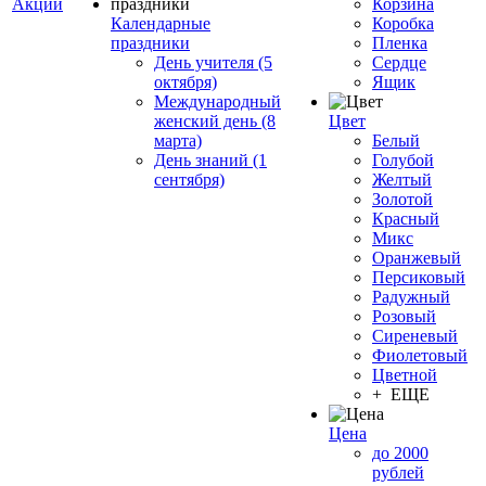
Акции
Корзина
Календарные
Коробка
праздники
Пленка
День учителя (5
Сердце
октября)
Ящик
Международный
женский день (8
Цвет
марта)
Белый
День знаний (1
Голубой
сентября)
Желтый
Золотой
Красный
Микс
Оранжевый
Персиковый
Радужный
Розовый
Сиреневый
Фиолетовый
Цветной
+ ЕЩЕ
Цена
до 2000
рублей