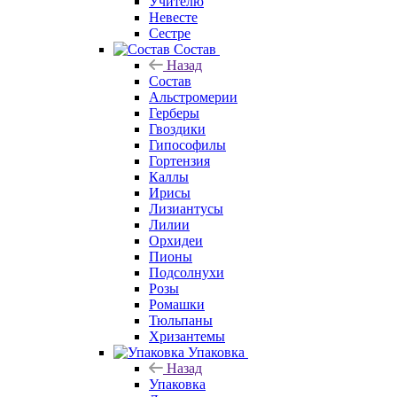
Учителю
Невесте
Сестре
Состав
Назад
Состав
Альстромерии
Герберы
Гвоздики
Гипософилы
Гортензия
Каллы
Ирисы
Лизиантусы
Лилии
Орхидеи
Пионы
Подсолнухи
Розы
Ромашки
Тюльпаны
Хризантемы
Упаковка
Назад
Упаковка