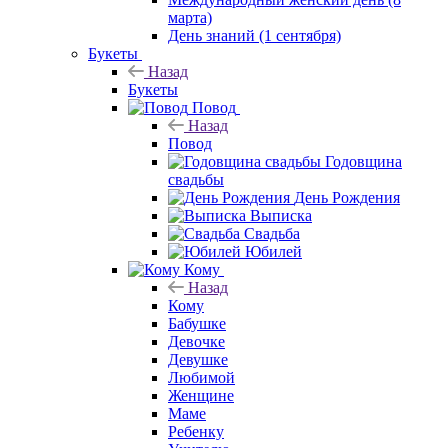
марта)
День знаний (1 сентября)
Букеты
Назад
Букеты
Повод
Назад
Повод
Годовщина
свадьбы
День Рождения
Выписка
Свадьба
Юбилей
Кому
Назад
Кому
Бабушке
Девочке
Девушке
Любимой
Женщине
Маме
Ребенку