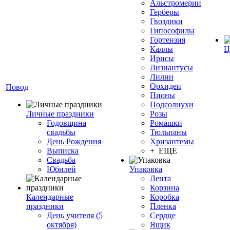
Альстромерии
Герберы
Гвоздики
Гипософилы
Гортензия
Каллы
Ц
Ирисы
Лизиантусы
Лилии
Орхидеи
Повод
Пионы
Подсолнухи
Личные праздники
Розы
Годовщина
Ромашки
свадьбы
Тюльпаны
День Рождения
Хризантемы
Выписка
+ ЕЩЕ
Свадьба
Юбилей
Упаковка
Лента
Корзина
Календарные
Коробка
праздники
Пленка
День учителя (5
Сердце
октября)
Ящик