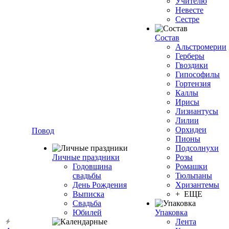
Учителю
Невесте
Сестре
Состав
Альстромерии
Герберы
Гвоздики
Гипософилы
Гортензия
Каллы
Ирисы
Лизиантусы
Лилии
Орхидеи
Повод
Пионы
Подсолнухи
Личные праздники
Розы
Годовщина
Ромашки
свадьбы
Тюльпаны
День Рождения
Хризантемы
Выписка
+ ЕЩЕ
Свадьба
Юбилей
Упаковка
Лента