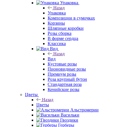
Упаковка
Назад
Упаковка
Композиции в сумочках
Корзины
Шляпные коробки
Розы сборка
В форме сердца
Классика
Вид
Назад
Вид
Кустовые розы
Пионовидные розы
Премиум розы
Роза крупный бутон
Стандартная роза
Кенийские розы
Цветы
Назад
Цветы
Альстромерии
Васильки
Гвоздики
Герберы