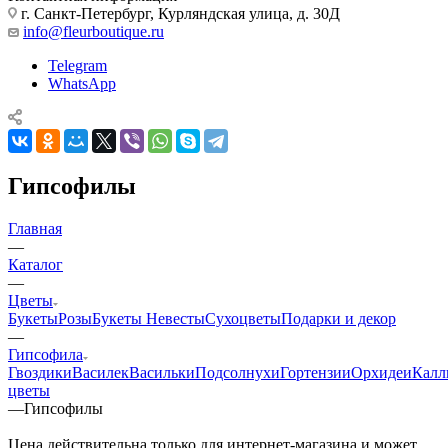
г. Санкт-Петербург, Курляндская улица, д. 30Д
info@fleurboutique.ru
Telegram
WhatsApp
Гипсофилы
Главная
—
Каталог
—
Цветы
Букеты
Розы
Букеты Невесты
Сухоцветы
Подарки и декор
—
Гипсофила
Гвоздики
Василек
Васильки
Подсолнухи
Гортензии
Орхидеи
Калл
цветы
—
Гипсофилы
Цена действительна только для интернет-магазина и может