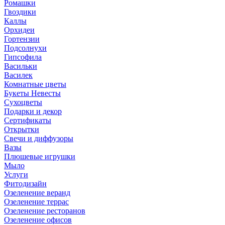
Ромашки
Гвоздики
Каллы
Орхидеи
Гортензии
Подсолнухи
Гипсофила
Васильки
Василек
Комнатные цветы
Букеты Невесты
Сухоцветы
Подарки и декор
Сертификаты
Открытки
Свечи и диффузоры
Вазы
Плюшевые игрушки
Мыло
Услуги
Фитодизайн
Озеленение веранд
Озеленение террас
Озеленение ресторанов
Озеленение офисов