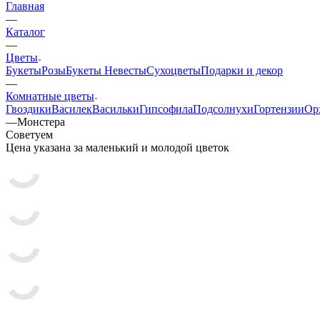
Главная
—
Каталог
—
Цветы
Букеты
Розы
Букеты Невесты
Сухоцветы
Подарки и декор
—
Комнатные цветы
Гвоздики
Василек
Васильки
Гипсофила
Подсолнухи
Гортензии
Ор
—
Монстера
Советуем
Цена указана за маленький и молодой цветок