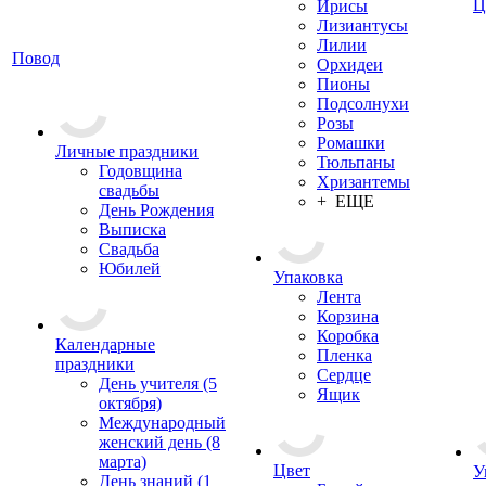
Ц
Ирисы
Лизиантусы
Лилии
Повод
Орхидеи
Пионы
Подсолнухи
Розы
Ромашки
Личные праздники
Тюльпаны
Годовщина
Хризантемы
свадьбы
+ ЕЩЕ
День Рождения
Выписка
Свадьба
Юбилей
Упаковка
Лента
Корзина
Коробка
Календарные
Пленка
праздники
Сердце
День учителя (5
Ящик
октября)
Международный
женский день (8
марта)
Цвет
У
День знаний (1