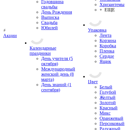
Годовщина
Хризантемы
свадьбы
+ ЕЩЕ
День Рождения
Выписка
Свадьба
Юбилей
Упаковка
Лента
Акции
Корзина
Коробка
Календарные
Пленка
праздники
Сердце
День учителя (5
Ящик
октября)
Международный
женский день (8
марта)
Цвет
День знаний (1
Белый
сентября)
Голубой
Желтый
Золотой
Красный
Микс
Оранжевый
Персиковый
Радужный