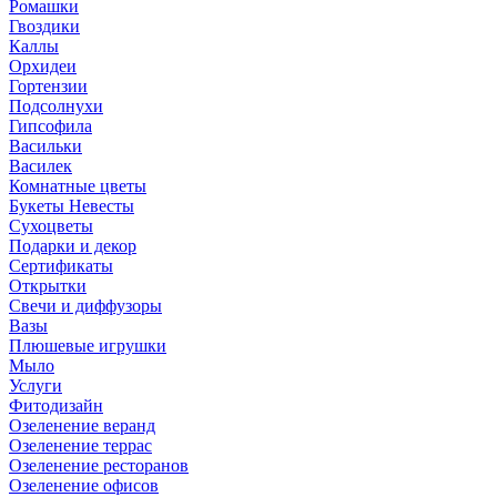
Ромашки
Гвоздики
Каллы
Орхидеи
Гортензии
Подсолнухи
Гипсофила
Васильки
Василек
Комнатные цветы
Букеты Невесты
Сухоцветы
Подарки и декор
Сертификаты
Открытки
Свечи и диффузоры
Вазы
Плюшевые игрушки
Мыло
Услуги
Фитодизайн
Озеленение веранд
Озеленение террас
Озеленение ресторанов
Озеленение офисов