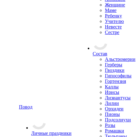
Женщине
Маме
Ребенку
Учителю
Невесте
Сестре
Состав
Альстромерии
Герберы
Гвоздики
Гипософилы
Гортензия
Каллы
Ирисы
Лизиантусы
Лилии
Повод
Орхидеи
Пионы
Подсолнухи
Розы
Ромашки
Личные праздники
Тюльпаны