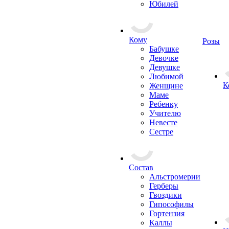
Юбилей
Кому
Розы
Бабушке
Девочке
Девушке
Любимой
К
Женщине
Маме
Ребенку
Учителю
Невесте
Сестре
Состав
Альстромерии
Герберы
Гвоздики
Гипософилы
Гортензия
Каллы