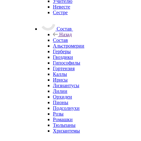
Учителю
Невесте
Сестре
Состав
Назад
Состав
Альстромерии
Герберы
Гвоздики
Гипософилы
Гортензия
Каллы
Ирисы
Лизиантусы
Лилии
Орхидеи
Пионы
Подсолнухи
Розы
Ромашки
Тюльпаны
Хризантемы