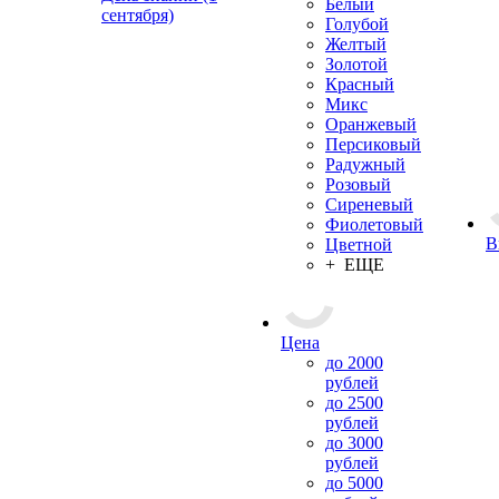
Белый
сентября)
Голубой
Желтый
Золотой
Красный
Микс
Оранжевый
Персиковый
Радужный
Розовый
Сиреневый
Фиолетовый
В
Цветной
+ ЕЩЕ
Цена
до 2000
рублей
до 2500
рублей
до 3000
рублей
до 5000