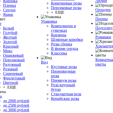
Лилии
Коробка
Коричневые розы
Пленка
Персиковые розы
Орхидеи
Сердце
+ ЕЩЕ
Ящик
Пионы
Упаковка
т
Композиции в
Подсолну
Белый
сумочках
Голубой
Корзины
Ромашки
Желтый
Шляпные коробки
Золотой
Розы сборка
Хризанте
Красный
В форме сердца
Микс
Классика
Оранжевый
Комнатны
Персиковый
Вид
цветы
Радужный
Кустовые розы
Розовый
Пионовидные
Сиреневый
розы
Фиолетовый
Премиум розы
Цветной
Роза крупный
+ ЕЩЕ
бутон
Стандартная роза
а
Кенийские розы
до 2000 рублей
до 2500 рублей
до 3000 рублей