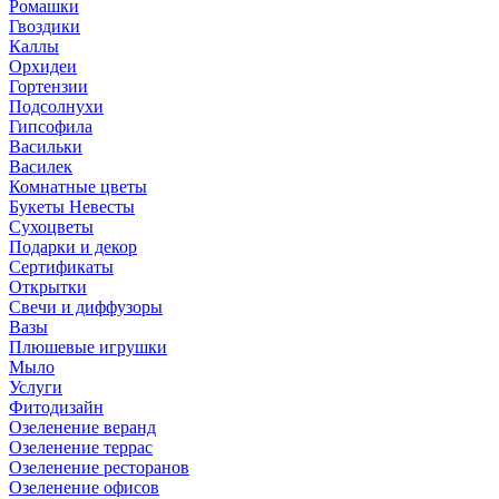
Ромашки
Гвоздики
Каллы
Орхидеи
Гортензии
Подсолнухи
Гипсофила
Васильки
Василек
Комнатные цветы
Букеты Невесты
Сухоцветы
Подарки и декор
Сертификаты
Открытки
Свечи и диффузоры
Вазы
Плюшевые игрушки
Мыло
Услуги
Фитодизайн
Озеленение веранд
Озеленение террас
Озеленение ресторанов
Озеленение офисов