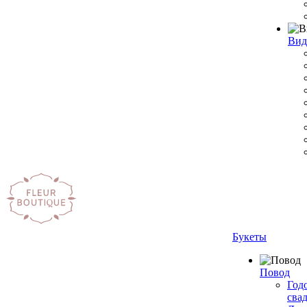
Вид
Букеты
Повод
Год
сва