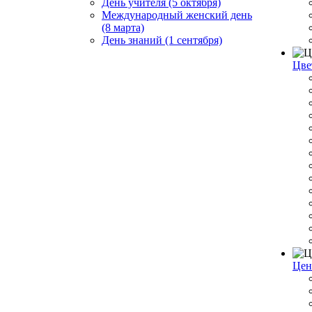
День учителя (5 октября)
Международный женский день
(8 марта)
День знаний (1 сентября)
Цве
Цен