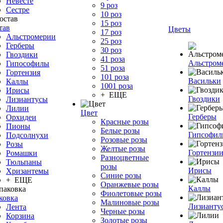
Невесте
9 роз
Сестре
10 роз
15 роз
тав
Цветы
17 роз
Альстромерии
25 роз
Герберы
30 роз
Гвоздики
41 роза
Альстром
Гипософилы
51 роза
Гортензия
101 роза
Васильки
Каллы
1001 роза
Ирисы
+ ЕЩЕ
Гвоздики
Лизиантусы
Лилии
Цвет
Герберы
Орхидеи
Красные розы
Пионы
Белые розы
Гипсофи
Подсолнухи
Розовые розы
Розы
Желтые розы
Гортензи
Ромашки
Разноцветные
Тюльпаны
розы
Ирисы
Хризантемы
Синие розы
+ ЕЩЕ
Оранжевые розы
Каллы
Фиолетовые розы
ковка
Малиновые розы
Лизианту
Лента
Черные розы
Корзина
Золотые розы