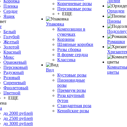
Лилии
Коробка
Коричневые розы
Пленка
Персиковые розы
Орхидеи
Сердце
+ ЕЩЕ
Ящик
Пионы
Упаковка
т
Композиции в
Подсолну
Белый
сумочках
Голубой
Корзины
Ромашки
Желтый
Шляпные коробки
Золотой
Розы сборка
Хризанте
Красный
В форме сердца
Микс
Классика
Оранжевый
Комнатны
Персиковый
Вид
цветы
Радужный
Кустовые розы
Розовый
Пионовидные
Сиреневый
розы
Фиолетовый
Премиум розы
Цветной
Роза крупный
+ ЕЩЕ
бутон
Стандартная роза
а
Кенийские розы
до 2000 рублей
до 2500 рублей
до 3000 рублей