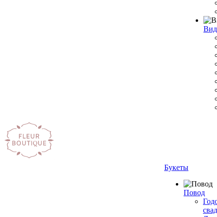
Вид
Букеты
Повод
Год
сва