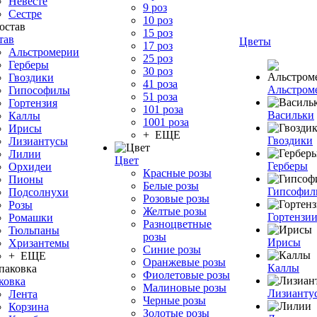
Невесте
9 роз
Сестре
10 роз
15 роз
тав
Цветы
17 роз
Альстромерии
25 роз
Герберы
30 роз
Гвоздики
41 роза
Альстром
Гипософилы
51 роза
Гортензия
101 роза
Васильки
Каллы
1001 роза
Ирисы
+ ЕЩЕ
Гвоздики
Лизиантусы
Лилии
Цвет
Герберы
Орхидеи
Красные розы
Пионы
Белые розы
Гипсофи
Подсолнухи
Розовые розы
Розы
Желтые розы
Гортензи
Ромашки
Разноцветные
Тюльпаны
розы
Ирисы
Хризантемы
Синие розы
+ ЕЩЕ
Оранжевые розы
Каллы
Фиолетовые розы
ковка
Малиновые розы
Лизианту
Лента
Черные розы
Корзина
Золотые розы