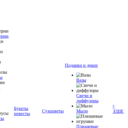
ерии
Подарки и декор
лы
Вазы
и
Свечи и
диффузоры
+
Букеты
Сухоцветы
Мыло
ЕЩЕ
невесты
сы
Плюшевые