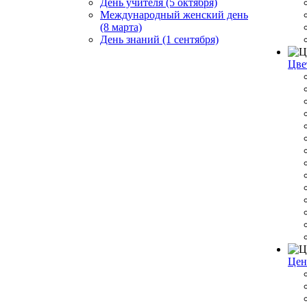
День учителя (5 октября)
Международный женский день
(8 марта)
День знаний (1 сентября)
Цве
Цен