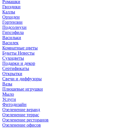
Ромашки
Гвоздики
Каллы
Орхидеи
Гортензии
Подсолнухи
Гипсофила
Васильки
Василек
Комнатные цветы
Букеты Невесты
Сухоцветы
Подарки и декор
Сертификаты
Открытки
Свечи и диффузоры
Вазы
Плюшевые игрушки
Мыло
Услуги
Фитодизайн
Озеленение веранд
Озеленение террас
Озеленение ресторанов
Озеленение офисов