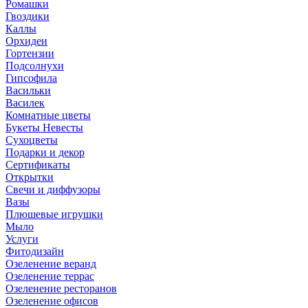
Ромашки
Гвоздики
Каллы
Орхидеи
Гортензии
Подсолнухи
Гипсофила
Васильки
Василек
Комнатные цветы
Букеты Невесты
Сухоцветы
Подарки и декор
Сертификаты
Открытки
Свечи и диффузоры
Вазы
Плюшевые игрушки
Мыло
Услуги
Фитодизайн
Озеленение веранд
Озеленение террас
Озеленение ресторанов
Озеленение офисов