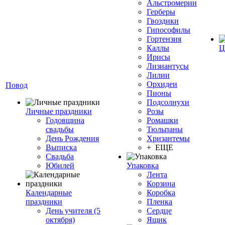
Альстромерии
Герберы
Гвоздики
Гипософилы
Гортензия
Каллы
Ц
Ирисы
Лизиантусы
Лилии
Орхидеи
Повод
Пионы
Подсолнухи
Личные праздники
Розы
Годовщина
Ромашки
свадьбы
Тюльпаны
День Рождения
Хризантемы
Выписка
+ ЕЩЕ
Свадьба
Юбилей
Упаковка
Лента
Корзина
Календарные
Коробка
праздники
Пленка
День учителя (5
Сердце
октября)
Ящик