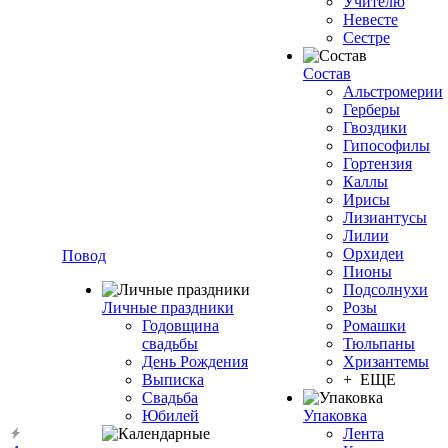
Учителю
Невесте
Сестре
Состав
Альстромерии
Герберы
Гвоздики
Гипософилы
Гортензия
Каллы
Ирисы
Лизиантусы
Лилии
Орхидеи
Повод
Пионы
Подсолнухи
Личные праздники
Розы
Годовщина
Ромашки
свадьбы
Тюльпаны
День Рождения
Хризантемы
Выписка
+ ЕЩЕ
Свадьба
Юбилей
Упаковка
Лента