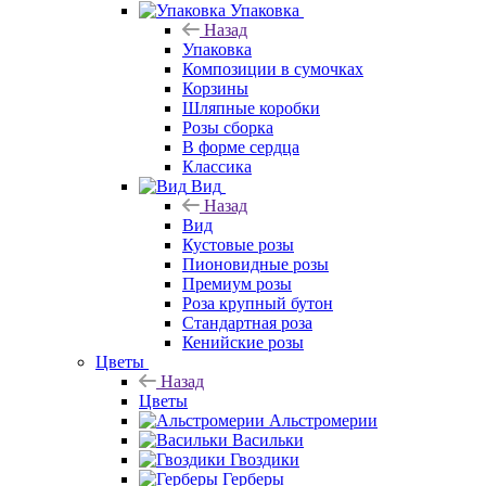
Упаковка
Назад
Упаковка
Композиции в сумочках
Корзины
Шляпные коробки
Розы сборка
В форме сердца
Классика
Вид
Назад
Вид
Кустовые розы
Пионовидные розы
Премиум розы
Роза крупный бутон
Стандартная роза
Кенийские розы
Цветы
Назад
Цветы
Альстромерии
Васильки
Гвоздики
Герберы