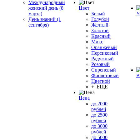
Международный
женский день (8
Цвет
марта)
Белый
У
День знаний (1
Голубой
сентября)
Желтый
Золотой
Красный
Микс
Оранжевый
Персиковый
Радужный
Розовый
Сиреневый
Фиолетовый
В
Цветной
+ ЕЩЕ
Цена
до 2000
рублей
до 2500
рублей
до 3000
рублей
до 5000