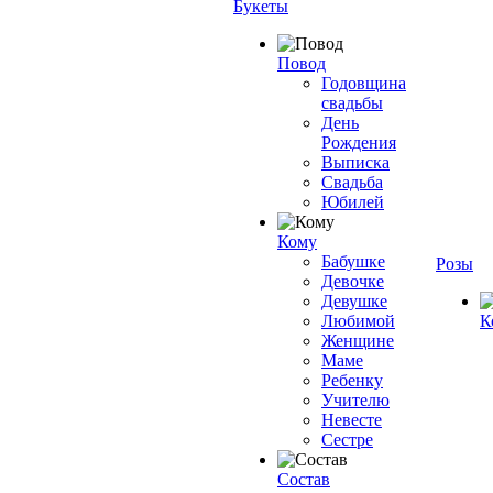
Букеты
Повод
Годовщина
свадьбы
День
Рождения
Выписка
Свадьба
Юбилей
Кому
Бабушке
Розы
Девочке
Девушке
Любимой
К
Женщине
Маме
Ребенку
Учителю
Невесте
Сестре
Состав