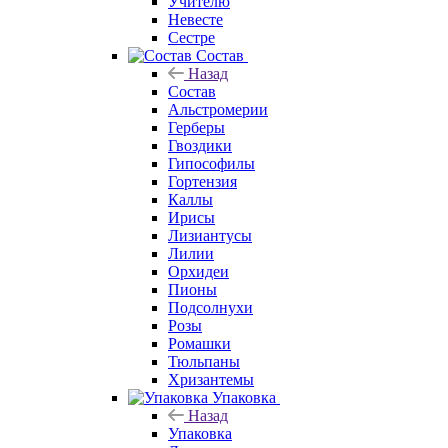
Учителю
Невесте
Сестре
Состав
Назад
Состав
Альстромерии
Герберы
Гвоздики
Гипософилы
Гортензия
Каллы
Ирисы
Лизиантусы
Лилии
Орхидеи
Пионы
Подсолнухи
Розы
Ромашки
Тюльпаны
Хризантемы
Упаковка
Назад
Упаковка