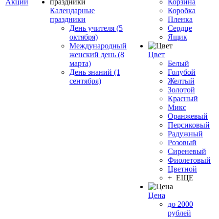
Акции
Корзина
Календарные
Коробка
праздники
Пленка
День учителя (5
Сердце
октября)
Ящик
Международный
женский день (8
Цвет
марта)
Белый
День знаний (1
Голубой
сентября)
Желтый
Золотой
Красный
Микс
Оранжевый
Персиковый
Радужный
Розовый
Сиреневый
Фиолетовый
Цветной
+ ЕЩЕ
Цена
до 2000
рублей