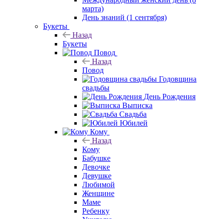
марта)
День знаний (1 сентября)
Букеты
Назад
Букеты
Повод
Назад
Повод
Годовщина
свадьбы
День Рождения
Выписка
Свадьба
Юбилей
Кому
Назад
Кому
Бабушке
Девочке
Девушке
Любимой
Женщине
Маме
Ребенку