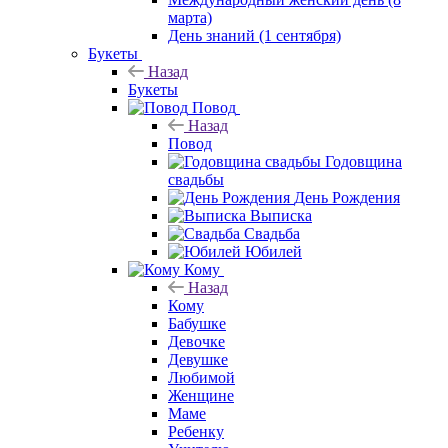
марта)
День знаний (1 сентября)
Букеты
Назад
Букеты
Повод
Назад
Повод
Годовщина
свадьбы
День Рождения
Выписка
Свадьба
Юбилей
Кому
Назад
Кому
Бабушке
Девочке
Девушке
Любимой
Женщине
Маме
Ребенку