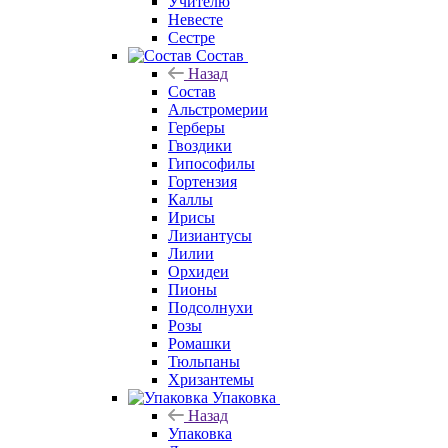
Учителю
Невесте
Сестре
Состав
Назад
Состав
Альстромерии
Герберы
Гвоздики
Гипософилы
Гортензия
Каллы
Ирисы
Лизиантусы
Лилии
Орхидеи
Пионы
Подсолнухи
Розы
Ромашки
Тюльпаны
Хризантемы
Упаковка
Назад
Упаковка