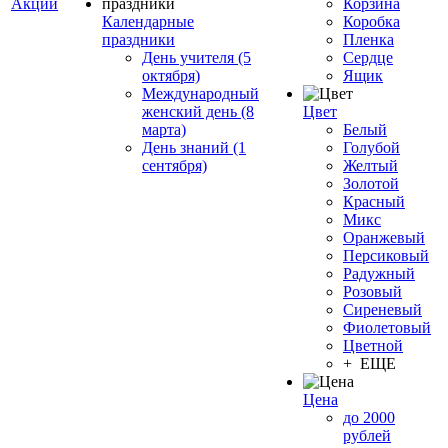
Акции
Корзина
Календарные
Коробка
праздники
Пленка
День учителя (5
Сердце
октября)
Ящик
Международный
женский день (8
Цвет
марта)
Белый
День знаний (1
Голубой
сентября)
Желтый
Золотой
Красный
Микс
Оранжевый
Персиковый
Радужный
Розовый
Сиреневый
Фиолетовый
Цветной
+ ЕЩЕ
Цена
до 2000
рублей