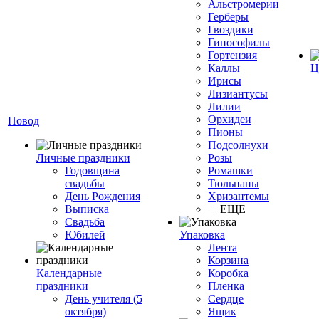
Альстромерии
Герберы
Гвоздики
Гипософилы
Гортензия
Каллы
Ц
Ирисы
Лизиантусы
Лилии
Орхидеи
Повод
Пионы
Подсолнухи
Личные праздники
Розы
Годовщина
Ромашки
свадьбы
Тюльпаны
День Рождения
Хризантемы
Выписка
+ ЕЩЕ
Свадьба
Юбилей
Упаковка
Лента
Корзина
Календарные
Коробка
праздники
Пленка
День учителя (5
Сердце
октября)
Ящик