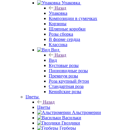
Упаковка
Назад
Упаковка
Композиции в сумочках
Корзины
Шляпные коробки
Розы сборка
В форме сердца
Классика
Вид
Назад
Вид
Кустовые розы
Пионовидные розы
Премиум розы
Роза крупный бутон
Стандартная роза
Кенийские розы
Цветы
Назад
Цветы
Альстромерии
Васильки
Гвоздики
Герберы