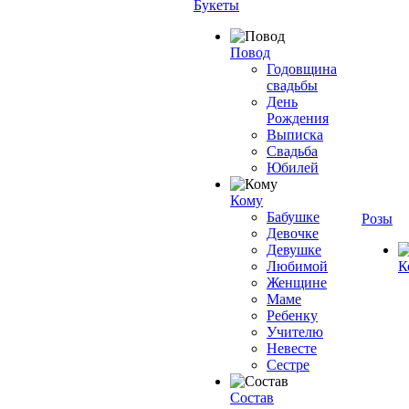
Букеты
Повод
Годовщина
свадьбы
День
Рождения
Выписка
Свадьба
Юбилей
Кому
Бабушке
Розы
Девочке
Девушке
Любимой
К
Женщине
Маме
Ребенку
Учителю
Невесте
Сестре
Состав