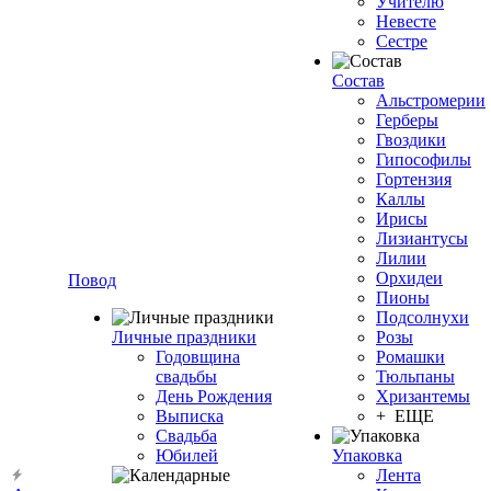
Учителю
Невесте
Сестре
Состав
Альстромерии
Герберы
Гвоздики
Гипософилы
Гортензия
Каллы
Ирисы
Лизиантусы
Лилии
Орхидеи
Повод
Пионы
Подсолнухи
Личные праздники
Розы
Годовщина
Ромашки
свадьбы
Тюльпаны
День Рождения
Хризантемы
Выписка
+ ЕЩЕ
Свадьба
Юбилей
Упаковка
Лента