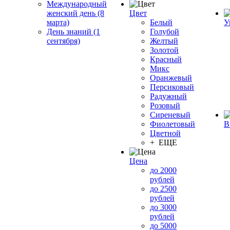
Международный
женский день (8
Цвет
марта)
Белый
У
День знаний (1
Голубой
сентября)
Желтый
Золотой
Красный
Микс
Оранжевый
Персиковый
Радужный
Розовый
Сиреневый
Фиолетовый
В
Цветной
+ ЕЩЕ
Цена
до 2000
рублей
до 2500
рублей
до 3000
рублей
до 5000