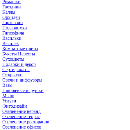
Ромашки
Гвоздики
Каллы
Орхидеи
Гортензии
Подсолнухи
Гипсофила
Васильки
Василек
Комнатные цветы
Букеты Невесты
Сухоцветы
Подарки и декор
Сертификаты
Открытки
Свечи и диффузоры
Вазы
Плюшевые игрушки
Мыло
Услуги
Фитодизайн
Озеленение веранд
Озеленение террас
Озеленение ресторанов
Озеленение офисов