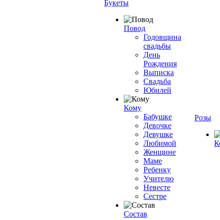
Букеты
Повод
Годовщина
свадьбы
День
Рождения
Выписка
Свадьба
Юбилей
Кому
Бабушке
Розы
Девочке
Девушке
Любимой
К
Женщине
Маме
Ребенку
Учителю
Невесте
Сестре
Состав