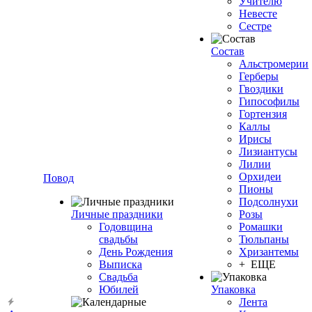
Учителю
Невесте
Сестре
Состав
Альстромерии
Герберы
Гвоздики
Гипософилы
Гортензия
Каллы
Ирисы
Лизиантусы
Лилии
Орхидеи
Повод
Пионы
Подсолнухи
Личные праздники
Розы
Годовщина
Ромашки
свадьбы
Тюльпаны
День Рождения
Хризантемы
Выписка
+ ЕЩЕ
Свадьба
Юбилей
Упаковка
Лента