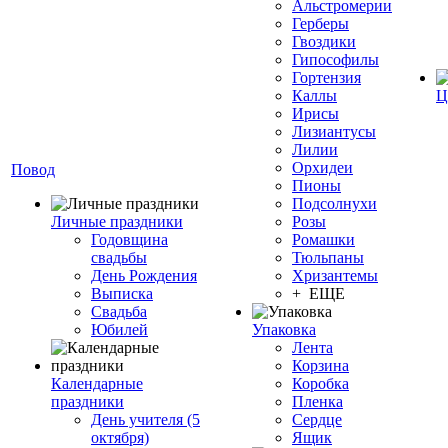
Альстромерии
Герберы
Гвоздики
Гипософилы
Гортензия
Каллы
Ц
Ирисы
Лизиантусы
Лилии
Орхидеи
Повод
Пионы
Подсолнухи
Личные праздники
Розы
Годовщина
Ромашки
свадьбы
Тюльпаны
День Рождения
Хризантемы
Выписка
+ ЕЩЕ
Свадьба
Юбилей
Упаковка
Лента
Корзина
Календарные
Коробка
праздники
Пленка
День учителя (5
Сердце
октября)
Ящик