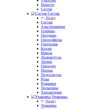
Учителю
Невесте
Сестре
Состав
Назад
Состав
Альстромерии
Герберы
Гвоздики
Гипософилы
Гортензия
Каллы
Ирисы
Лизиантусы
Лилии
Орхидеи
Пионы
Подсолнухи
Розы
Ромашки
Тюльпаны
Хризантемы
Упаковка
Назад
Упаковка