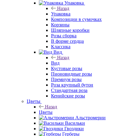
Упаковка
Назад
Упаковка
Композиции в сумочках
Корзины
Шляпные коробки
Розы сборка
В форме сердца
Классика
Вид
Назад
Вид
Кустовые розы
Пионовидные розы
Премиум розы
Роза крупный бутон
Стандартная роза
Кенийские розы
Цветы
Назад
Цветы
Альстромерии
Васильки
Гвоздики
Герберы