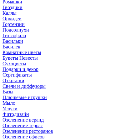
Ромашки
Гвоздики
Каллы
Орхидеи
Гортензии
Подсолнухи
Гипсофила
Васильки
Василек
Комнатные цветы
Букеты Невесты
Сухоцветы
Подарки и декор
Сертификаты
Открытки
Свечи и диффузоры
Вазы
Плюшевые игрушки
Мыло
Услуги
Фитодизайн
Озеленение веранд
Озеленение террас
Озеленение ресторанов
Озеленение офисов