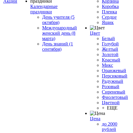
Акции
Корзина
Календарные
Коробка
праздники
Пленка
День учителя (5
Сердце
октября)
Ящик
Международный
женский день (8
Цвет
марта)
Белый
День знаний (1
Голубой
сентября)
Желтый
Золотой
Красный
Микс
Оранжевый
Персиковый
Радужный
Розовый
Сиреневый
Фиолетовый
Цветной
+ ЕЩЕ
Цена
до 2000
рублей