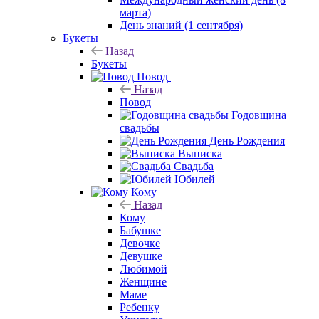
марта)
День знаний (1 сентября)
Букеты
Назад
Букеты
Повод
Назад
Повод
Годовщина
свадьбы
День Рождения
Выписка
Свадьба
Юбилей
Кому
Назад
Кому
Бабушке
Девочке
Девушке
Любимой
Женщине
Маме
Ребенку