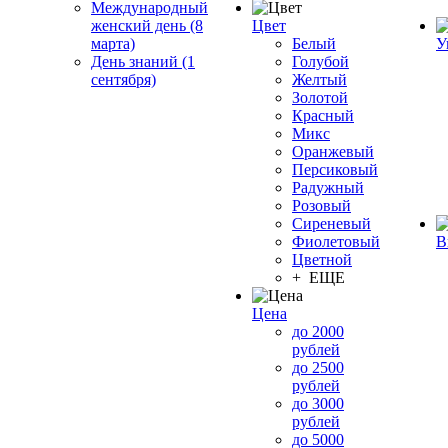
Международный
женский день (8
Цвет
марта)
Белый
У
День знаний (1
Голубой
сентября)
Желтый
Золотой
Красный
Микс
Оранжевый
Персиковый
Радужный
Розовый
Сиреневый
Фиолетовый
В
Цветной
+ ЕЩЕ
Цена
до 2000
рублей
до 2500
рублей
до 3000
рублей
до 5000