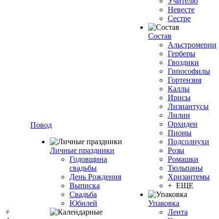
Учителю
Невесте
Сестре
Состав
Альстромерии
Герберы
Гвоздики
Гипософилы
Гортензия
Каллы
Ирисы
Лизиантусы
Лилии
Орхидеи
Повод
Пионы
Подсолнухи
Личные праздники
Розы
Годовщина
Ромашки
свадьбы
Тюльпаны
День Рождения
Хризантемы
Выписка
+ ЕЩЕ
Свадьба
Юбилей
Упаковка
Лента