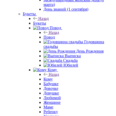
марта)
День знаний (1 сентября)
Букеты
Назад
Букеты
Повод
Назад
Повод
Годовщина
свадьбы
День Рождения
Выписка
Свадьба
Юбилей
Кому
Назад
Кому
Бабушке
Девочке
Девушке
Любимой
Женщине
Маме
Ребенку