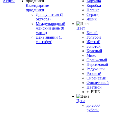
Акции
Корзина
Календарные
Коробка
праздники
Пленка
День учителя (5
Сердце
октября)
Ящик
Международный
женский день (8
Цвет
марта)
Белый
День знаний (1
Голубой
сентября)
Желтый
Золотой
Красный
Микс
Оранжевый
Персиковый
Радужный
Розовый
Сиреневый
Фиолетовый
Цветной
+ ЕЩЕ
Цена
до 2000
рублей