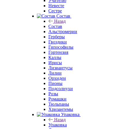
Учителю
Невесте
Сестре
Состав
Назад
Состав
Альстромерии
Герберы
Гвоздики
Гипософилы
Гортензия
Каллы
Ирисы
Лизиантусы
Лилии
Орхидеи
Пионы
Подсолнухи
Розы
Ромашки
Тюльпаны
Хризантемы
Упаковка
Назад
Упаковка