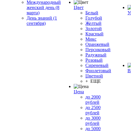
Международный
женский день (8
Цвет
марта)
Белый
У
День знаний (1
Голубой
сентября)
Желтый
Золотой
Красный
Микс
Оранжевый
Персиковый
Радужный
Розовый
Сиреневый
Фиолетовый
В
Цветной
+ ЕЩЕ
Цена
до 2000
рублей
до 2500
рублей
до 3000
рублей
до 5000