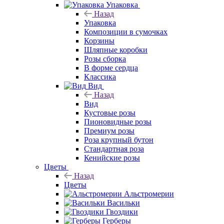
Упаковка
Назад
Упаковка
Композиции в сумочках
Корзины
Шляпные коробки
Розы сборка
В форме сердца
Классика
Вид
Назад
Вид
Кустовые розы
Пионовидные розы
Премиум розы
Роза крупный бутон
Стандартная роза
Кенийские розы
Цветы
Назад
Цветы
Альстромерии
Васильки
Гвоздики
Герберы