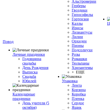
Альстромерии
Герберы
Гвоздики
Гипософилы
Гортензия
Каллы
Ц
Ирисы
Лизиантусы
Лилии
Орхидеи
Повод
Пионы
Подсолнухи
Личные праздники
Розы
Годовщина
Ромашки
свадьбы
Тюльпаны
День Рождения
Хризантемы
Выписка
+ ЕЩЕ
Свадьба
Юбилей
Упаковка
Лента
Корзина
Календарные
Коробка
праздники
Пленка
День учителя (5
Сердце
октября)
Ящик