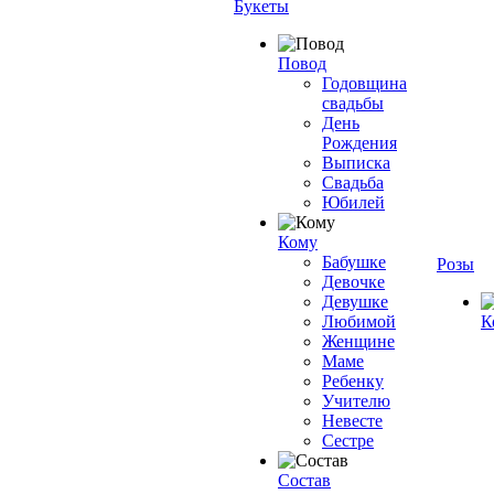
Букеты
Повод
Годовщина
свадьбы
День
Рождения
Выписка
Свадьба
Юбилей
Кому
Бабушке
Розы
Девочке
Девушке
Любимой
К
Женщине
Маме
Ребенку
Учителю
Невесте
Сестре
Состав