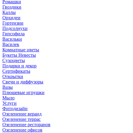
Ромашки
Гвоздики
Каллы
Орхидеи
Гортензии
Подсолнухи
Гипсофила
Васильки
Василек
Комнатные цветы
Букеты Невесты
Сухоцветы
Подарки и декор
Сертификаты
Открытки
Свечи и диффузоры
Вазы
Плюшевые игрушки
Мыло
Услуги
Фитодизайн
Озеленение веранд
Озеленение террас
Озеленение ресторанов
Озеленение офисов