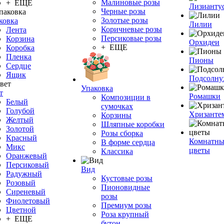
Малиновые розы
+ ЕЩЕ
Лизианту
Черные розы
Золотые розы
ковка
Лилии
Коричневые розы
Лента
Персиковые розы
Корзина
Орхидеи
+ ЕЩЕ
Коробка
Пленка
Пионы
Сердце
Ящик
Подсолну
Упаковка
т
Ромашки
Композиции в
Белый
сумочках
Голубой
Хризанте
Корзины
Желтый
Шляпные коробки
Золотой
Розы сборка
Красный
Комнатны
В форме сердца
Микс
цветы
Классика
Оранжевый
Персиковый
Вид
Радужный
Кустовые розы
Розовый
Пионовидные
Сиреневый
розы
Фиолетовый
Премиум розы
Цветной
Роза крупный
+ ЕЩЕ
бутон