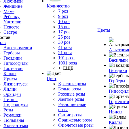
Любимой
Количество
Женщине
7 роз
Маме
9 роз
Ребенку
10 роз
Учителю
15 роз
Невесте
Цветы
17 роз
Сестре
25 роз
30 роз
тав
41 роза
Альстромерии
Альстром
51 роза
Герберы
101 роза
Гвоздики
Васильки
1001 роза
Гипософилы
+ ЕЩЕ
Гортензия
Гвоздики
Каллы
Цвет
Ирисы
Герберы
Красные розы
Лизиантусы
Белые розы
Лилии
Гипсофи
Розовые розы
Орхидеи
Желтые розы
Пионы
Гортензи
Разноцветные
Подсолнухи
розы
Розы
Ирисы
Синие розы
Ромашки
Оранжевые розы
Тюльпаны
Каллы
Фиолетовые розы
Хризантемы