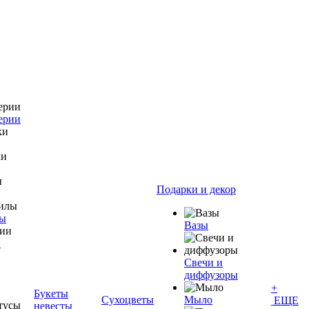
ерии
Подарки и декор
лы
Вазы
и
Свечи и
диффузоры
+
Букеты
Сухоцветы
Мыло
ЕЩЕ
невесты