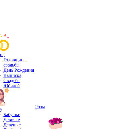
од
Годовщина
свадьбы
День Рождения
Выписка
Свадьба
Юбилей
Розы
у
Бабушке
Девочке
Девушке