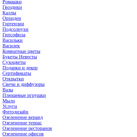
Ромашки
Гвоздики
Каллы
Орхидеи
Гортензии
Подсолнухи
Гипсофила
Васильки
Василек
Комнатные цветы
Букеты Невесты
Сухоцветы
Подарки и декор
Сертификаты
Открытки
Свечи и диффузоры
Вазы
Плюшевые игрушки
Мыло
Услуги
Фитодизайн
Озеленение веранд
Озеленение террас
Озеленение ресторанов
Озеленение офисов