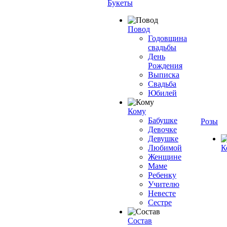
Букеты
Повод
Годовщина
свадьбы
День
Рождения
Выписка
Свадьба
Юбилей
Кому
Бабушке
Розы
Девочке
Девушке
Любимой
К
Женщине
Маме
Ребенку
Учителю
Невесте
Сестре
Состав