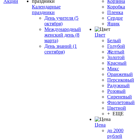
Акции
Корзина
Календарные
Коробка
праздники
Пленка
День учителя (5
Сердце
октября)
Ящик
Международный
женский день (8
Цвет
марта)
Белый
День знаний (1
Голубой
сентября)
Желтый
Золотой
Красный
Микс
Оранжевый
Персиковый
Радужный
Розовый
Сиреневый
Фиолетовый
Цветной
+ ЕЩЕ
Цена
до 2000
рублей