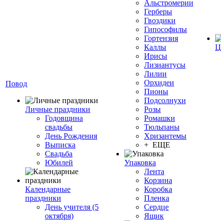
Альстромерии
Герберы
Гвоздики
Гипософилы
Гортензия
Каллы
Ц
Ирисы
Лизиантусы
Лилии
Орхидеи
Повод
Пионы
Подсолнухи
Личные праздники
Розы
Годовщина
Ромашки
свадьбы
Тюльпаны
День Рождения
Хризантемы
Выписка
+ ЕЩЕ
Свадьба
Юбилей
Упаковка
Лента
Корзина
Календарные
Коробка
праздники
Пленка
День учителя (5
Сердце
октября)
Ящик