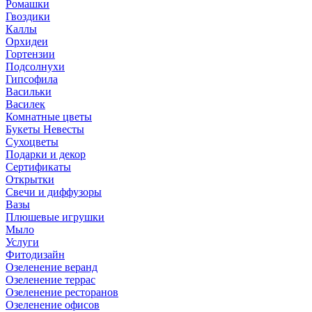
Ромашки
Гвоздики
Каллы
Орхидеи
Гортензии
Подсолнухи
Гипсофила
Васильки
Василек
Комнатные цветы
Букеты Невесты
Сухоцветы
Подарки и декор
Сертификаты
Открытки
Свечи и диффузоры
Вазы
Плюшевые игрушки
Мыло
Услуги
Фитодизайн
Озеленение веранд
Озеленение террас
Озеленение ресторанов
Озеленение офисов