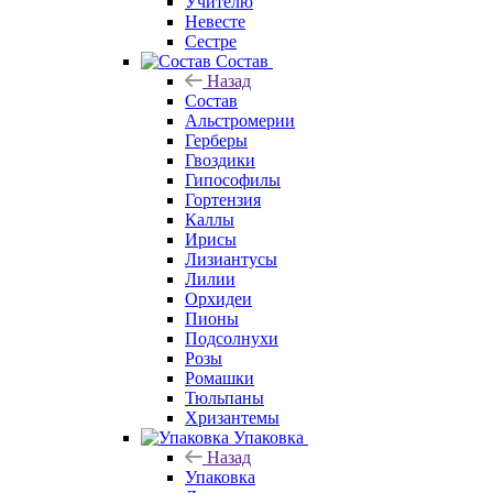
Учителю
Невесте
Сестре
Состав
Назад
Состав
Альстромерии
Герберы
Гвоздики
Гипософилы
Гортензия
Каллы
Ирисы
Лизиантусы
Лилии
Орхидеи
Пионы
Подсолнухи
Розы
Ромашки
Тюльпаны
Хризантемы
Упаковка
Назад
Упаковка