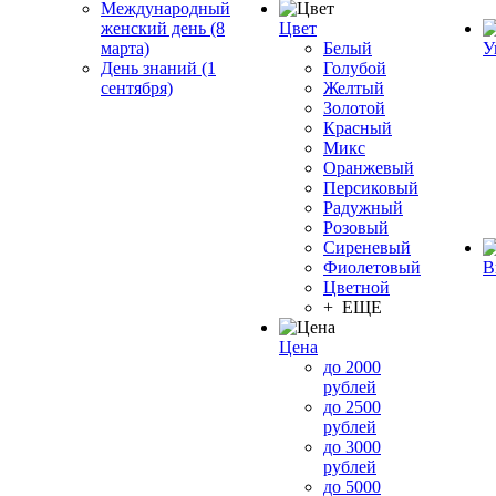
Международный
женский день (8
Цвет
марта)
Белый
У
День знаний (1
Голубой
сентября)
Желтый
Золотой
Красный
Микс
Оранжевый
Персиковый
Радужный
Розовый
Сиреневый
Фиолетовый
В
Цветной
+ ЕЩЕ
Цена
до 2000
рублей
до 2500
рублей
до 3000
рублей
до 5000