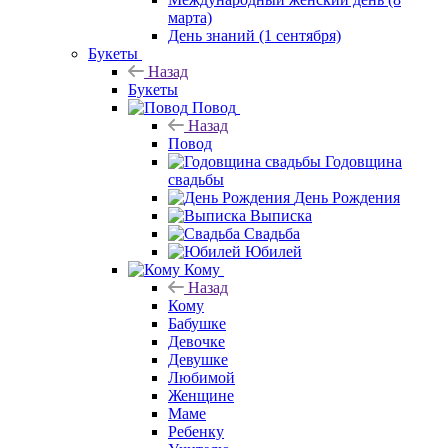
марта)
День знаний (1 сентября)
Букеты
Назад
Букеты
Повод
Назад
Повод
Годовщина
свадьбы
День Рождения
Выписка
Свадьба
Юбилей
Кому
Назад
Кому
Бабушке
Девочке
Девушке
Любимой
Женщине
Маме
Ребенку