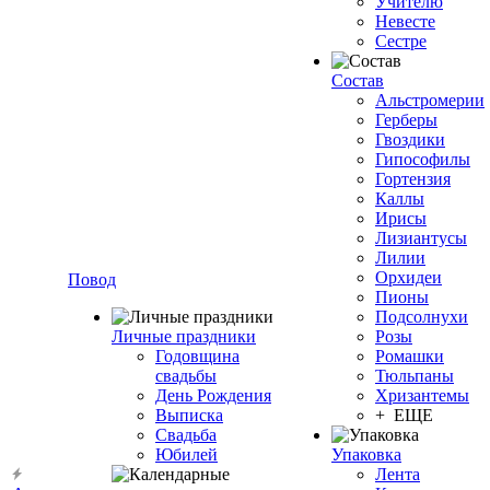
Учителю
Невесте
Сестре
Состав
Альстромерии
Герберы
Гвоздики
Гипософилы
Гортензия
Каллы
Ирисы
Лизиантусы
Лилии
Орхидеи
Повод
Пионы
Подсолнухи
Личные праздники
Розы
Годовщина
Ромашки
свадьбы
Тюльпаны
День Рождения
Хризантемы
Выписка
+ ЕЩЕ
Свадьба
Юбилей
Упаковка
Лента