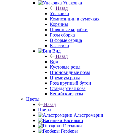
Упаковка
Назад
Упаковка
Композиции в сумочках
Корзины
Шляпные коробки
Розы сборка
В форме сердца
Классика
Вид
Назад
Вид
Кустовые розы
Пионовидные розы
Премиум розы
Роза крупный бутон
Стандартная роза
Кенийские розы
Цветы
Назад
Цветы
Альстромерии
Васильки
Гвоздики
Герберы