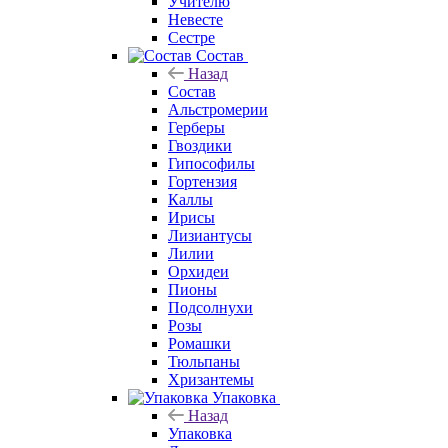
Учителю
Невесте
Сестре
Состав
Назад
Состав
Альстромерии
Герберы
Гвоздики
Гипософилы
Гортензия
Каллы
Ирисы
Лизиантусы
Лилии
Орхидеи
Пионы
Подсолнухи
Розы
Ромашки
Тюльпаны
Хризантемы
Упаковка
Назад
Упаковка