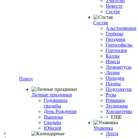
Учителю
Невесте
Сестре
Состав
Альстромерии
Герберы
Гвоздики
Гипософилы
Гортензия
Каллы
Ирисы
Лизиантусы
Лилии
Орхидеи
Повод
Пионы
Подсолнухи
Личные праздники
Розы
Годовщина
Ромашки
свадьбы
Тюльпаны
День Рождения
Хризантемы
Выписка
+ ЕЩЕ
Свадьба
Юбилей
Упаковка
Лента