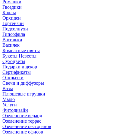
Ромашки
Гвоздики
Каллы
Орхидеи
Гортензии
Подсолнухи
Гипсофила
Васильки
Василек
Комнатные цветы
Букеты Невесты
Сухоцветы
Подарки и декор
Сертификаты
Открытки
Свечи и диффузоры
Вазы
Плюшевые игрушки
Мыло
Услуги
Фитодизайн
Озеленение веранд
Озеленение террас
Озеленение ресторанов
Озеленение офисов