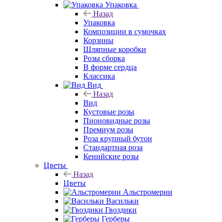
Упаковка
Назад
Упаковка
Композиции в сумочках
Корзины
Шляпные коробки
Розы сборка
В форме сердца
Классика
Вид
Назад
Вид
Кустовые розы
Пионовидные розы
Премиум розы
Роза крупный бутон
Стандартная роза
Кенийские розы
Цветы
Назад
Цветы
Альстромерии
Васильки
Гвоздики
Герберы