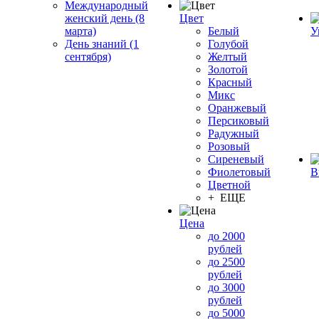
Международный
женский день (8
Цвет
марта)
Белый
У
День знаний (1
Голубой
сентября)
Желтый
Золотой
Красный
Микс
Оранжевый
Персиковый
Радужный
Розовый
Сиреневый
Фиолетовый
В
Цветной
+ ЕЩЕ
Цена
до 2000
рублей
до 2500
рублей
до 3000
рублей
до 5000