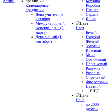
Акции
Корзина
Календарные
Коробка
праздники
Пленка
День учителя (5
Сердце
октября)
Ящик
Международный
женский день (8
Цвет
марта)
Белый
День знаний (1
Голубой
сентября)
Желтый
Золотой
Красный
Микс
Оранжевый
Персиковый
Радужный
Розовый
Сиреневый
Фиолетовый
Цветной
+ ЕЩЕ
Цена
до 2000
рублей