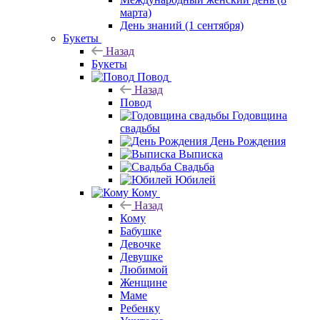
марта)
День знаний (1 сентября)
Букеты
Назад
Букеты
Повод
Назад
Повод
Годовщина
свадьбы
День Рождения
Выписка
Свадьба
Юбилей
Кому
Назад
Кому
Бабушке
Девочке
Девушке
Любимой
Женщине
Маме
Ребенку