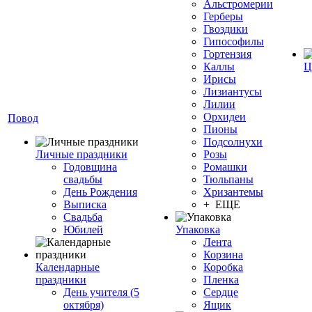
Альстромерии
Герберы
Гвоздики
Гипософилы
Гортензия
Каллы
Ц
Ирисы
Лизиантусы
Лилии
Орхидеи
Повод
Пионы
Подсолнухи
Личные праздники
Розы
Годовщина
Ромашки
свадьбы
Тюльпаны
День Рождения
Хризантемы
Выписка
+ ЕЩЕ
Свадьба
Юбилей
Упаковка
Лента
Корзина
Календарные
Коробка
праздники
Пленка
День учителя (5
Сердце
октября)
Ящик