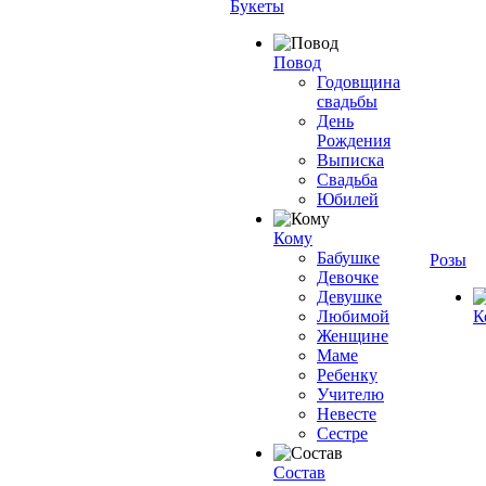
Букеты
Повод
Годовщина
свадьбы
День
Рождения
Выписка
Свадьба
Юбилей
Кому
Бабушке
Розы
Девочке
Девушке
Любимой
К
Женщине
Маме
Ребенку
Учителю
Невесте
Сестре
Состав