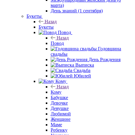
марта)
День знаний (1 сентября)
Букеты
Назад
Букеты
Повод
Назад
Повод
Годовщина
свадьбы
День Рождения
Выписка
Свадьба
Юбилей
Кому
Назад
Кому
Бабушке
Девочке
Девушке
Любимой
Женщине
Маме
Ребенку