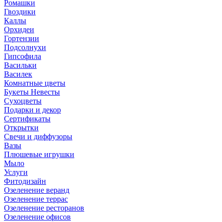
Ромашки
Гвоздики
Каллы
Орхидеи
Гортензии
Подсолнухи
Гипсофила
Васильки
Василек
Комнатные цветы
Букеты Невесты
Сухоцветы
Подарки и декор
Сертификаты
Открытки
Свечи и диффузоры
Вазы
Плюшевые игрушки
Мыло
Услуги
Фитодизайн
Озеленение веранд
Озеленение террас
Озеленение ресторанов
Озеленение офисов