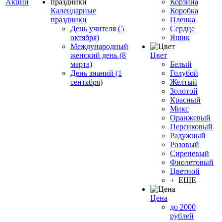
Акции
Корзина
Календарные
Коробка
праздники
Пленка
День учителя (5
Сердце
октября)
Ящик
Международный
женский день (8
Цвет
марта)
Белый
День знаний (1
Голубой
сентября)
Желтый
Золотой
Красный
Микс
Оранжевый
Персиковый
Радужный
Розовый
Сиреневый
Фиолетовый
Цветной
+ ЕЩЕ
Цена
до 2000
рублей