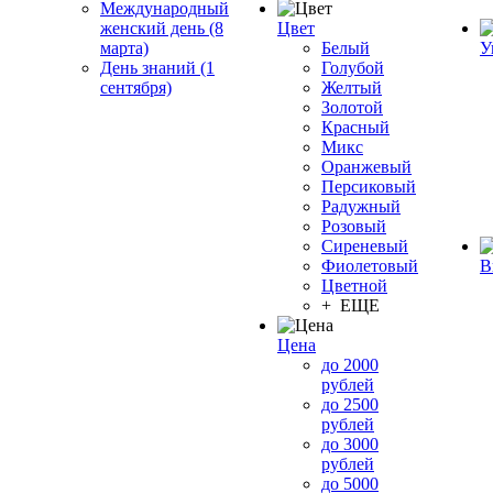
Международный
женский день (8
Цвет
марта)
Белый
У
День знаний (1
Голубой
сентября)
Желтый
Золотой
Красный
Микс
Оранжевый
Персиковый
Радужный
Розовый
Сиреневый
Фиолетовый
В
Цветной
+ ЕЩЕ
Цена
до 2000
рублей
до 2500
рублей
до 3000
рублей
до 5000