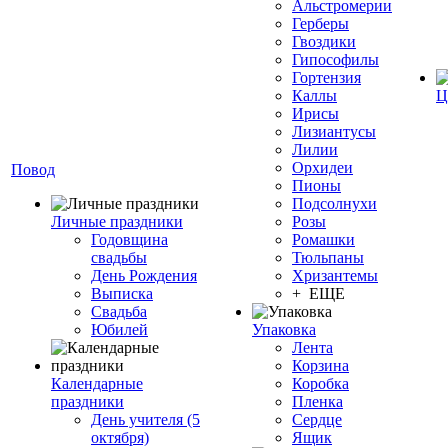
Альстромерии
Герберы
Гвоздики
Гипософилы
Гортензия
Каллы
Ц
Ирисы
Лизиантусы
Лилии
Орхидеи
Повод
Пионы
Подсолнухи
Личные праздники
Розы
Годовщина
Ромашки
свадьбы
Тюльпаны
День Рождения
Хризантемы
Выписка
+ ЕЩЕ
Свадьба
Юбилей
Упаковка
Лента
Корзина
Календарные
Коробка
праздники
Пленка
День учителя (5
Сердце
октября)
Ящик