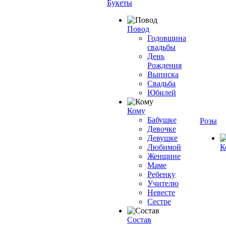
Букеты
Повод
Годовщина
свадьбы
День
Рождения
Выписка
Свадьба
Юбилей
Кому
Бабушке
Розы
Девочке
Девушке
Любимой
К
Женщине
Маме
Ребенку
Учителю
Невесте
Сестре
Состав