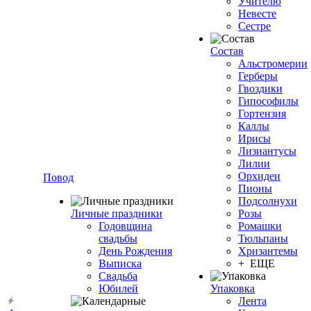
Учителю
Невесте
Сестре
Состав
Альстромерии
Герберы
Гвоздики
Гипософилы
Гортензия
Каллы
Ирисы
Лизиантусы
Лилии
Орхидеи
Повод
Пионы
Подсолнухи
Личные праздники
Розы
Годовщина
Ромашки
свадьбы
Тюльпаны
День Рождения
Хризантемы
Выписка
+ ЕЩЕ
Свадьба
Юбилей
Упаковка
Лента