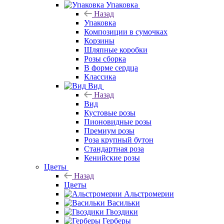
Упаковка
Назад
Упаковка
Композиции в сумочках
Корзины
Шляпные коробки
Розы сборка
В форме сердца
Классика
Вид
Назад
Вид
Кустовые розы
Пионовидные розы
Премиум розы
Роза крупный бутон
Стандартная роза
Кенийские розы
Цветы
Назад
Цветы
Альстромерии
Васильки
Гвоздики
Герберы