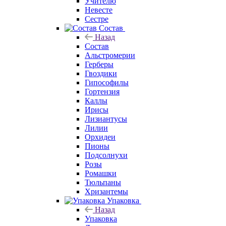
Учителю
Невесте
Сестре
Состав
Назад
Состав
Альстромерии
Герберы
Гвоздики
Гипософилы
Гортензия
Каллы
Ирисы
Лизиантусы
Лилии
Орхидеи
Пионы
Подсолнухи
Розы
Ромашки
Тюльпаны
Хризантемы
Упаковка
Назад
Упаковка