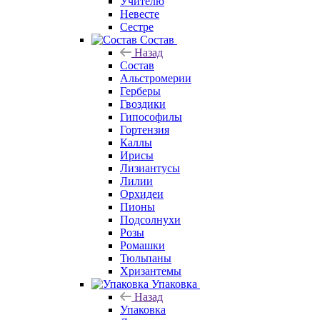
Учителю
Невесте
Сестре
Состав
Назад
Состав
Альстромерии
Герберы
Гвоздики
Гипософилы
Гортензия
Каллы
Ирисы
Лизиантусы
Лилии
Орхидеи
Пионы
Подсолнухи
Розы
Ромашки
Тюльпаны
Хризантемы
Упаковка
Назад
Упаковка