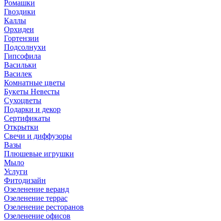
Ромашки
Гвоздики
Каллы
Орхидеи
Гортензии
Подсолнухи
Гипсофила
Васильки
Василек
Комнатные цветы
Букеты Невесты
Сухоцветы
Подарки и декор
Сертификаты
Открытки
Свечи и диффузоры
Вазы
Плюшевые игрушки
Мыло
Услуги
Фитодизайн
Озеленение веранд
Озеленение террас
Озеленение ресторанов
Озеленение офисов