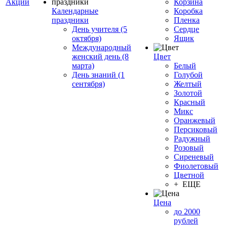
Акции
Корзина
Календарные
Коробка
праздники
Пленка
День учителя (5
Сердце
октября)
Ящик
Международный
женский день (8
Цвет
марта)
Белый
День знаний (1
Голубой
сентября)
Желтый
Золотой
Красный
Микс
Оранжевый
Персиковый
Радужный
Розовый
Сиреневый
Фиолетовый
Цветной
+ ЕЩЕ
Цена
до 2000
рублей