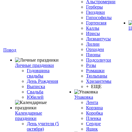
Альстромерии
Герберы
Гвоздики
Гипософилы
Гортензия
Каллы
Ц
Ирисы
Лизиантусы
Лилии
Орхидеи
Повод
Пионы
Подсолнухи
Личные праздники
Розы
Годовщина
Ромашки
свадьбы
Тюльпаны
День Рождения
Хризантемы
Выписка
+ ЕЩЕ
Свадьба
Юбилей
Упаковка
Лента
Корзина
Календарные
Коробка
праздники
Пленка
День учителя (5
Сердце
октября)
Ящик