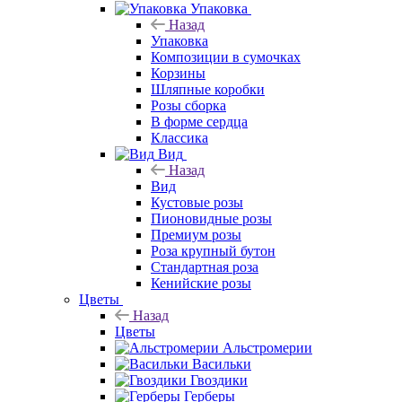
Упаковка
Назад
Упаковка
Композиции в сумочках
Корзины
Шляпные коробки
Розы сборка
В форме сердца
Классика
Вид
Назад
Вид
Кустовые розы
Пионовидные розы
Премиум розы
Роза крупный бутон
Стандартная роза
Кенийские розы
Цветы
Назад
Цветы
Альстромерии
Васильки
Гвоздики
Герберы