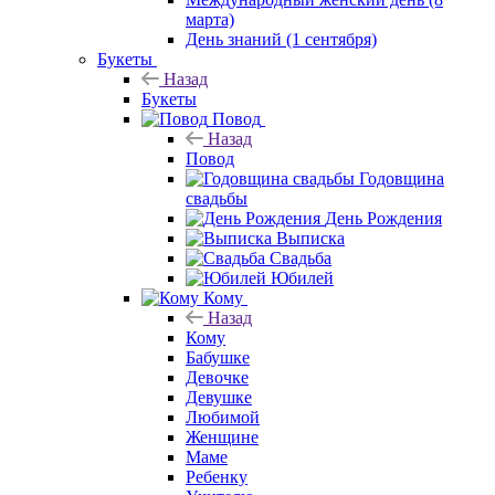
марта)
День знаний (1 сентября)
Букеты
Назад
Букеты
Повод
Назад
Повод
Годовщина
свадьбы
День Рождения
Выписка
Свадьба
Юбилей
Кому
Назад
Кому
Бабушке
Девочке
Девушке
Любимой
Женщине
Маме
Ребенку