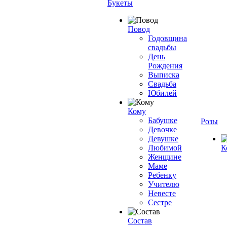
Букеты
Повод
Годовщина
свадьбы
День
Рождения
Выписка
Свадьба
Юбилей
Кому
Бабушке
Розы
Девочке
Девушке
Любимой
К
Женщине
Маме
Ребенку
Учителю
Невесте
Сестре
Состав