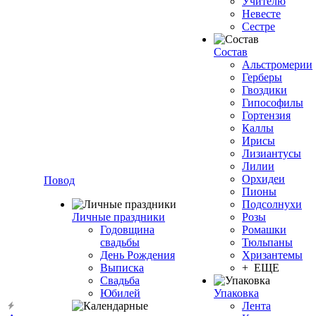
Учителю
Невесте
Сестре
Состав
Альстромерии
Герберы
Гвоздики
Гипософилы
Гортензия
Каллы
Ирисы
Лизиантусы
Лилии
Орхидеи
Повод
Пионы
Подсолнухи
Личные праздники
Розы
Годовщина
Ромашки
свадьбы
Тюльпаны
День Рождения
Хризантемы
Выписка
+ ЕЩЕ
Свадьба
Юбилей
Упаковка
Лента