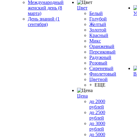
Международный
женский день (8
Цвет
марта)
Белый
У
День знаний (1
Голубой
сентября)
Желтый
Золотой
Красный
Микс
Оранжевый
Персиковый
Радужный
Розовый
Сиреневый
Фиолетовый
В
Цветной
+ ЕЩЕ
Цена
до 2000
рублей
до 2500
рублей
до 3000
рублей
до 5000